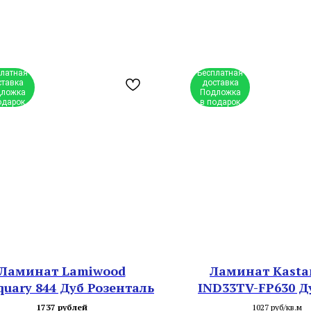
платная
Бесплатная
ставка
доставка
ложка
Подложка
одарок
в подарок
Ламинат Lamiwood
Ламинат Kast
quary 844 Дуб Розенталь
IND33TV-FP630 Д
1737 рублей
1027 руб/кв.м