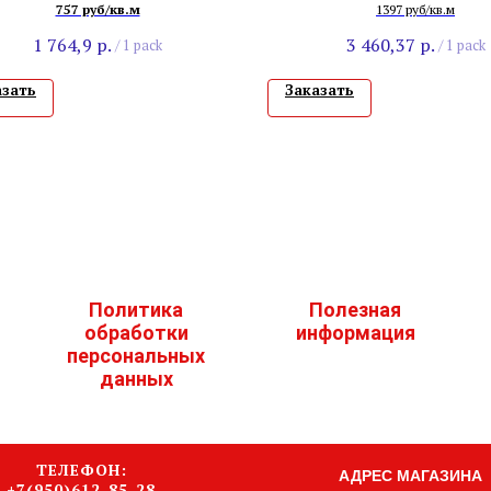
757 руб/кв.м
1397 руб/кв.м
1 764,9
р.
3 460,37
р.
/
1 pack
/
1 pack
азать
Заказать
Политика
Полезная
обработки
информация
персональных
данных
ТЕЛЕФОН:
АДРЕС МАГАЗИНА
+7(950)612-85-28