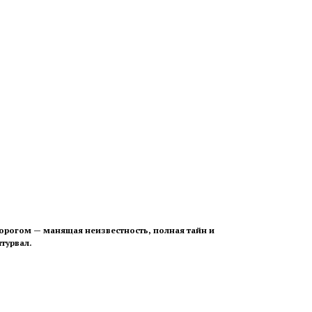
порогом — манящая неизвестность, полная тайн и
турвал.