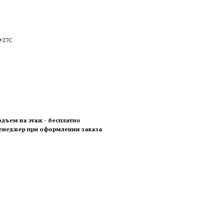
 +27С
одъем на этаж - бесплатно
менеджер при оформлении заказа