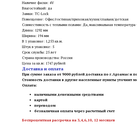
Наличие фаски: 4V
Влагостойкий: да
Замки: TC-Lock
Помещение: Офис/гостиная/прихожая/кухня/спальня/детская
Совместимость с теплыми полами: Да, максимальная температура
Длина: 1292 мм
Ширина: 194 мм
В 1 упаковке: 1,253 кв.м.
Штук в упаковке: 5
Срок службы: 25 лет
Страна производства: Россия
Цена за кв.м: 1747 рублей
Доставка и оплата
При сумме заказа от 9000 рублей доставка по г.Арзамас и п
Стоимость доставки в другие населенные пункты уточнит 
Оплата:
наличными денежными средствами
картой
переводом
безналичная оплата через расчетный счет
Беспроцентная рассрочка на 3,4,6,10, 12 месяцев