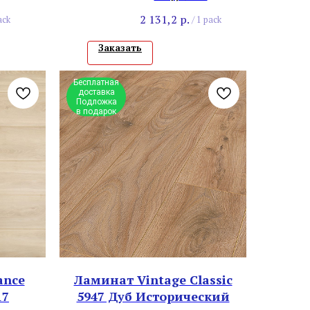
2 131,2
р.
ack
/
1 pack
Заказать
Бесплатная
доставка
Подложка
в подарок
ance
Ламинат Vintage Classic
17
5947 Дуб Исторический