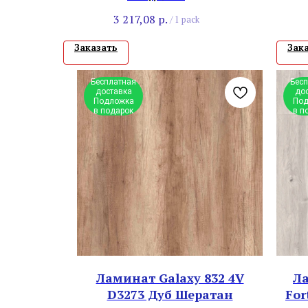
3 217,08
р.
/
1 pack
Заказать
Зак
Бесплатная
Бес
доставка
до
Подложка
Под
в подарок
в п
Ламинат Galaxy 832 4V
Ла
D3273 Дуб Шератан
For