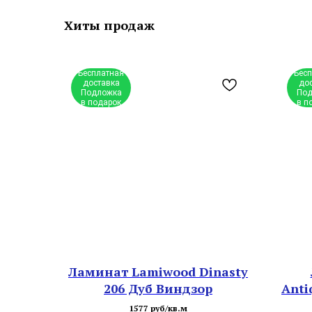
Хиты продаж
Бесплатная
Бес
доставка
до
Подложка
Под
в подарок
в п
Ламинат Lamiwood Dinasty
206 Дуб Виндзор
Anti
1577 руб/кв.м