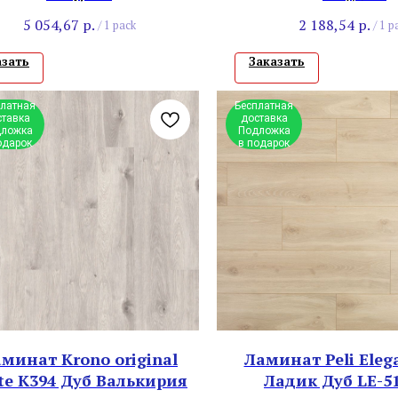
5 054,67
р.
2 188,54
р.
/
1 pack
/
1 p
азать
Заказать
платная
Бесплатная
ставка
доставка
ложка
Подложка
одарок
в подарок
минат Krono original
Ламинат Peli Eleg
te К394 Дуб Валькирия
Ладик Дуб LE-5