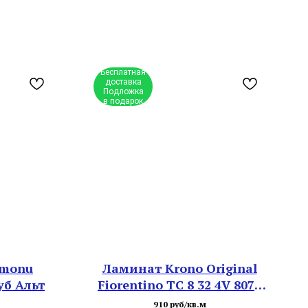
Бесплатная
доставка
Подложка
в подарок
amonu
Ламинат Krono Original
уб Альт
Fiorentino ТС 8 32 4V 8072
Дуб Ностальгия
910 руб/кв.м