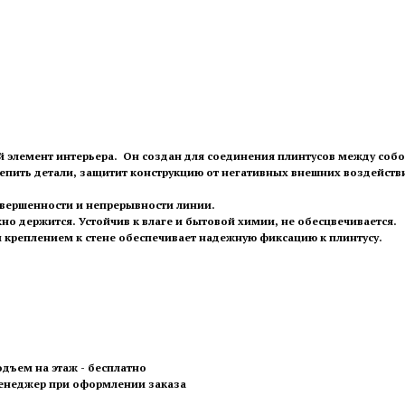
й элемент интерьера. Он создан для соединения плинтусов между собо
репить детали, защитит конструкцию от негативных внешних воздейст
авершенности и непрерывности линии.
о держится. Устойчив к влаге и бытовой химии, не обесцвечивается.
креплением к стене обеспечивает надежную фиксацию к плинтусу.
одъем на этаж - бесплатно
менеджер при оформлении заказа