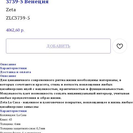
3739-5 Венеция
Zeta
ZLC3739-5
4062,60
р.
ДОБАВИТЬ
Описание
Характеристики
Доставка и оплата
Описание
Для динамичного современного ритма жизни необходимы материалы, в
которых сочетаются красота, стиль и легкость воплощения любых
дизайнерских идей с надежностью, практичностью и функциональностью.
Модульность дает возможность создать индивидуальный интерьер, учитывая
любые предпочтения и образ жизни.
Zeta La Casa - надежное и долговечное покрытие, воплощающее в жизнь любые
дизайнерские замыслы
Характеристики
Коллекция: La Casa
Класс: 43
Толщина: 4 мм
Толщина защитного слоя: 0,3 мм
Наличие фаски: 4-х сторонняя