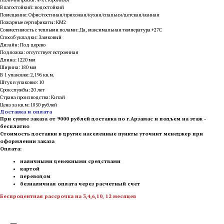
Влагостойкий: водостойкий
Помещение: Офис/гостиная/прихожая/кухня/спальня/детская/ванная
Пожарные сертификаты: КМ2
Совместимость с теплыми полами: Да, максимальная температура +27С
Способ укладки: Замковый
Дизайн: Под дерево
Подложка: отсутствует встроенная
Длина: 1220 мм
Ширина: 180 мм
В 1 упаковке: 2,196 кв.м.
Штук в упаковке: 10
Срок службы: 20 лет
Страна производства: Китай
Цена за кв.м: 1850 рублей
Доставка и оплата
При сумме заказа от 9000 рублей доставка по г.Арзамас и подъем на этаж -
бесплатно
Стоимость доставки в другие населенные пункты уточнит менеджер при
оформлении заказа
Оплата:
наличными денежными средствами
картой
переводом
безналичная оплата через расчетный счет
Беспроцентная рассрочка на 3,4,6,10, 12 месяцев