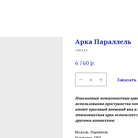
Арка Параллель
Аркада
р.
6 760
Заказать
Изысканные межкомнатные арки 
использования пространства поме
имеют красивый внешний вид и 
межкомнатная арка используется
другими комнатами.
Модель: Параллель
Покрытие: ПВХ