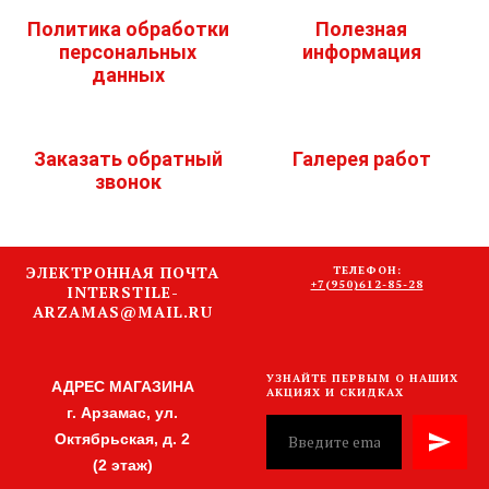
Политика обработки
Полезная
персональных
информация
данных
Заказать обратный
Галерея работ
звонок
ЭЛЕКТРОННАЯ ПОЧТА
ТЕЛЕФОН:
+7(950)612-85-28
INTERSTILE-
ARZAMAS@MAIL.RU
УЗНАЙТЕ ПЕРВЫМ О НАШИХ
АДРЕС МАГАЗИНА
АКЦИЯХ И СКИДКАХ
г. Арзамас, ул.
Октябрьская, д. 2
(2 этаж)