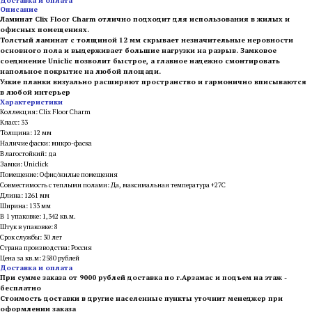
Доставка и оплата
Описание
Ламинат Clix Floor Charm отлично подходит для использования в жилых и
офисных помещениях.
Толстый ламинат с толщиной 12 мм скрывает незначительные неровности
основного пола и выдерживает большие нагрузки на разрыв. Замковое
соединение Uniclic позволит быстрое, а главное надежно смонтировать
напольное покрытие на любой площади.
Узкие планки визуально расширяют пространство и гармонично вписываются
в любой интерьер
Характеристики
Коллекция: Clix Floor Charm
Класс: 33
Толщина: 12 мм
Наличие фаски: микро-фаска
Влагостойкий: да
Замки: Uniclick
Помещение: Офис/жилые помещения
Совместимость с теплыми полами: Да, максимальная температура +27С
Длина: 1261 мм
Ширина: 133 мм
В 1 упаковке: 1,342 кв.м.
Штук в упаковке: 8
Срок службы: 30 лет
Страна производства: Россия
Цена за кв.м: 2580 рублей
Доставка и оплата
При сумме заказа от 9000 рублей доставка по г.Арзамас и подъем на этаж -
бесплатно
Стоимость доставки в другие населенные пункты уточнит менеджер при
оформлении заказа