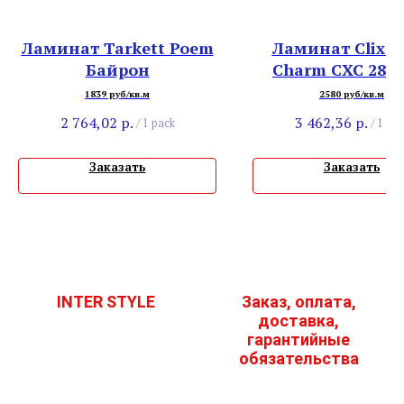
Ламинат Tarkett Poem
Ламинат Clix F
Байрон
Charm CXC 287 
Кварц
1839 руб/кв.м
2580 руб/кв.м
2 764,02
р.
3 462,36
р.
/
1 pack
/
1 pac
Заказать
Заказать
INTER STYLE
Заказ, оплата,
доставка,
гарантийные
обязательства