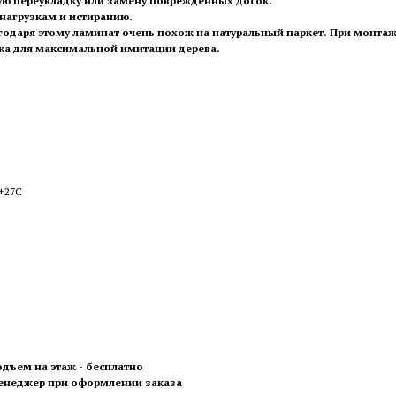
ю переукладку или замену поврежденных досок.
 нагрузкам и истиранию.
годаря этому ламинат очень похож на натуральный паркет. При монтаж
дка для максимальной имитации дерева.
 +27С
одъем на этаж - бесплатно
менеджер при оформлении заказа