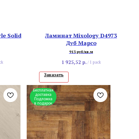
e Solid
Ламинат Mixology D4973
Дуб Марсо
913 руб/кв.м
1 925,52
р.
ck
/
1 pack
Заказать
Бесплатная
доставка
Подложка
в подарок