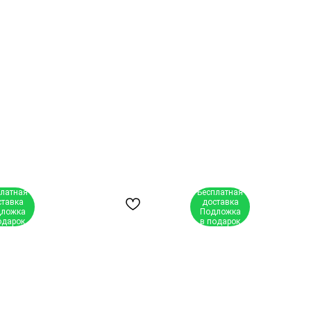
платная
Бесплатная
ставка
доставка
ложка
Подложка
одарок
в подарок