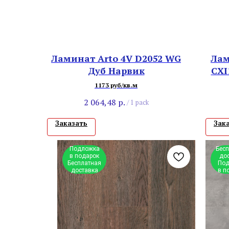
Ламинат Arto 4V D2052 WG
Лам
Дуб Нарвик
CXI
1173 руб/кв.м
2 064,48
р.
/
1 pack
Заказать
Зак
Подложка
Бес
в подарок
до
Бесплатная
Под
доставка
в п