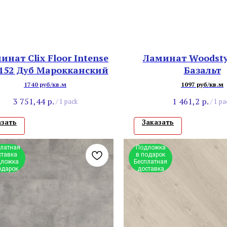
инат Clix Floor Intense
Ламинат Woodstyl
152 Дуб Марокканский
Базальт
1740 руб/кв.м
1097 руб/кв.м
3 751,44
р.
1 461,2
р.
/
1 pack
/
1 pa
азать
Заказать
платная
Подложка
ставка
в подарок
ложка
Бесплатная
одарок
доставка