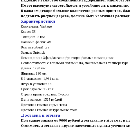
Надежное замковое соединение выдерживает многоразову
Имеет высокую влагостойкость и устойчивость к давлению,
В каждом декоре большое количество разных принтов, бла
подгонять рисунок дерева, должна быть хаотичная раскла
Характеристики
Коллекция: Vintage
Класс: 33
Толщина: 8 мм
Наличие фаски: 4V
Влагостойкий: да
Замки: Uniclick
Помещение: Офис/магазин/ресторан/жилые помещения
Совместимость с теплыми полами: Да, максимальная температура
Длина: 1290 мм
Ширина: 190 мм
В 1 упаковке: 1,961 кв.м.
Штук в упаковке: 8
Срок службы: 25 лет
Страна производства: Турция
Цена за кв.м: 1325 рублей
Цветовая гамма: серые тона
Цветовая гамма: натуральные тона
Доставка и оплата
При сумме заказа от 9000 рублей доставка по г.Арзамас и п
Стоимость доставки в другие населенные пункты уточнит 