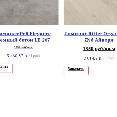
аминат Peli Elegance
Ламинат Ritter Organ
емный бетон LE-267
Дуб Айвори
1397 руб/кв.м
1350 руб/кв.м
3 460,37
р.
/
1 pack
2 014,2
р.
/
1 pack
азать
Заказать