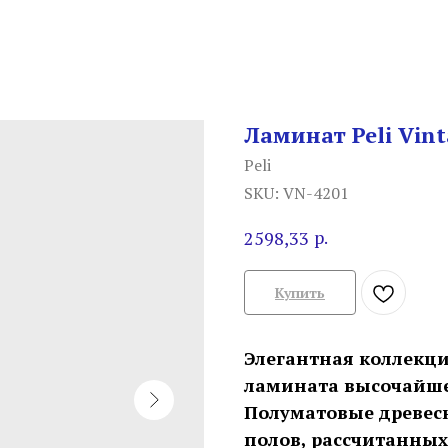
Ламинат Peli Vin
Peli
SKU:
VN-4201
р.
2598,33
Купить
Элегантная коллекци
ламината высочайше
Полуматовые древес
полов, рассчитанны