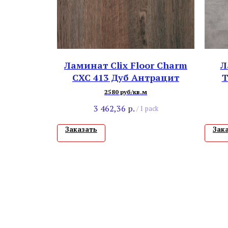
Ламинат Clix Floor Charm
Л
CXC 413 Дуб Антрацит
Т
2580 руб/кв.м
3 462,36
р.
/
1 pack
Заказать
Зак