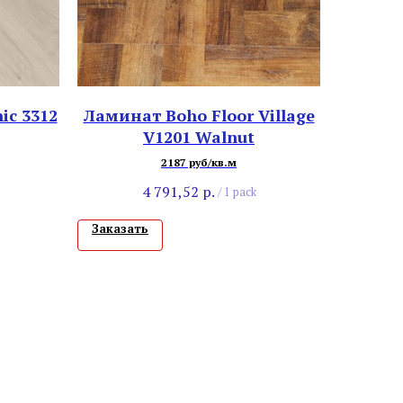
ic 3312
Ламинат Boho Floor Village
V1201 Walnut
2187 руб/кв.м
4 791,52
р.
/
1 pack
Заказать