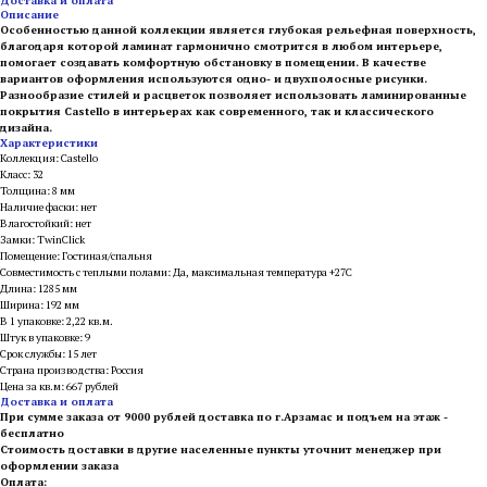
Доставка и оплата
Описание
Особенностью данной коллекции является глубокая рельефная поверхность,
благодаря которой ламинат гармонично смотрится в любом интерьере,
помогает создавать комфортную обстановку в помещении. В качестве
вариантов оформления используются одно- и двухполосные рисунки.
Разнообразие стилей и расцветок позволяет использовать ламинированные
покрытия Castello в интерьерах как современного, так и классического
дизайна.
Характеристики
Коллекция: Castello
Класс: 32
Толщина: 8 мм
Наличие фаски: нет
Влагостойкий: нет
Замки: TwinClick
Помещение: Гостиная/спальня
Совместимость с теплыми полами: Да, максимальная температура +27С
Длина: 1285 мм
Ширина: 192 мм
В 1 упаковке: 2,22 кв.м.
Штук в упаковке: 9
Срок службы: 15 лет
Страна производства: Россия
Цена за кв.м: 667 рублей
Доставка и оплата
При сумме заказа от 9000 рублей доставка по г.Арзамас и подъем на этаж -
бесплатно
Стоимость доставки в другие населенные пункты уточнит менеджер при
оформлении заказа
Оплата: