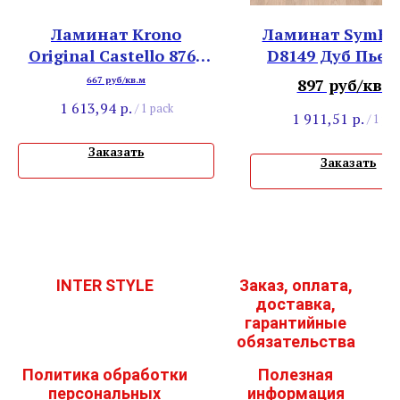
Ламинат Krono
Ламинат SymBio
Original Castello 8766
D8149 Дуб Пье
Венге Киото
667 руб/кв.м
897 руб/кв.м
1 613,94
р.
/
1 pack
1 911,51
р.
/
1 pac
Заказать
Заказать
INTER STYLE
Заказ, оплата,
доставка,
гарантийные
обязательства
Политика обработки
Полезная
персональных
информация