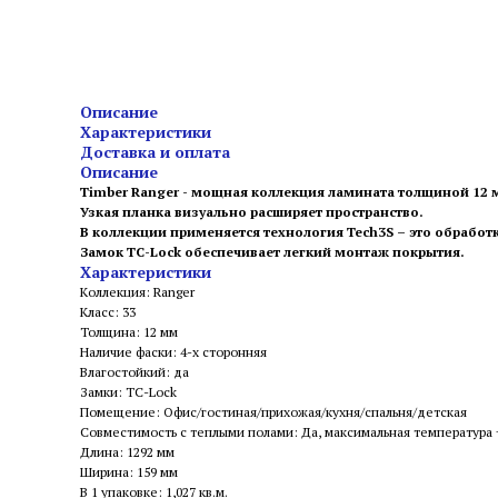
Описание
Характеристики
Доставка и оплата
Описание
Timber Ranger - мощная коллекция ламината толщиной 12
Узкая планка визуально расширяет пространство.
В коллекции применяется технология Tech3S – это обработ
Замок TC-Lock обеспечивает легкий монтаж покрытия.
Характеристики
Коллекция: Ranger
Класс: 33
Толщина: 12 мм
Наличие фаски: 4-х сторонняя
Влагостойкий: да
Замки: TC-Lock
Помещение: Офис/гостиная/прихожая/кухня/спальня/детская
Совместимость с теплыми полами: Да, максимальная температура
Длина: 1292 мм
Ширина: 159 мм
В 1 упаковке: 1,027 кв.м.