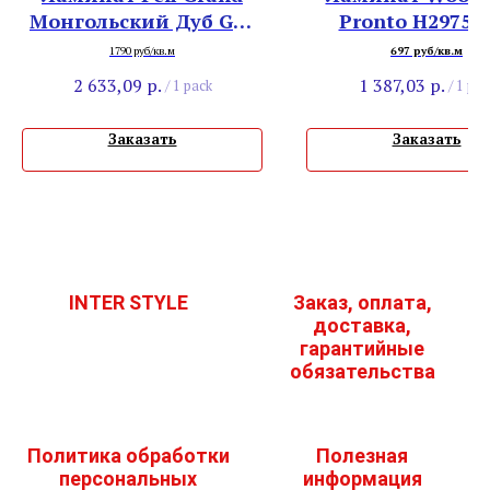
Монгольский Дуб GR-
Pronto H2975 
704
Спелло
1790 руб/кв.м
697 руб/кв.м
2 633,09
р.
1 387,03
р.
/
1 pack
/
1 pac
Заказать
Заказать
INTER STYLE
Заказ, оплата,
доставка,
гарантийные
обязательства
Политика обработки
Полезная
персональных
информация