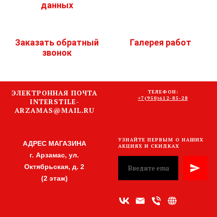
данных
Заказать обратный
Галерея работ
звонок
ЭЛЕКТРОННАЯ ПОЧТА
ТЕЛЕФОН:
+7(950)612-85-28
INTERSTILE-
ARZAMAS@MAIL.RU
УЗНАЙТЕ ПЕРВЫМ О НАШИХ
АДРЕС МАГАЗИНА
АКЦИЯХ И СКИДКАХ
г. Арзамас, ул.
Октябрьская, д. 2
(2 этаж)