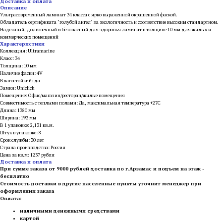
Доставка и оплата
Описание
Ультрасовременный ламинат 34 класса с ярко выраженной окрашенной фаской.
Обладатель сертификата "голубой ангел" за экологичность и соответствие высоким стандартном.
Надежный, долговечный и безопасный для здоровья ламинат в толщине 10 мм для жилых и
коммерческих помещений
Характеристики
Коллекция: Ultramarine
Класс: 34
Толщина: 10 мм
Наличие фаски: 4V
Влагостойкий: да
Замки: Uniclick
Помещение: Офис/магазин/ресторан/жилые помещения
Совместимость с теплыми полами: Да, максимальная температура +27С
Длина: 1380 мм
Ширина: 193 мм
В 1 упаковке: 2,131 кв.м.
Штук в упаковке: 8
Срок службы: 30 лет
Страна производства: Россия
Цена за кв.м: 1237 рубля
Доставка и оплата
При сумме заказа от 9000 рублей доставка по г.Арзамас и подъем на этаж -
бесплатно
Стоимость доставки в другие населенные пункты уточнит менеджер при
оформлении заказа
Оплата:
наличными денежными средствами
картой