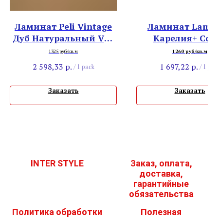
Ламинат Peli Vintage
Ламинат Lamin
Дуб Натуральный VN-
Карелия+ Сос
4201
Русская
1325 руб/кв.м
1260 руб/кв.м
2 598,33
р.
1 697,22
р.
/
1 pack
/
1 pac
Заказать
Заказать
INTER STYLE
Заказ, оплата,
доставка,
гарантийные
обязательства
Политика обработки
Полезная