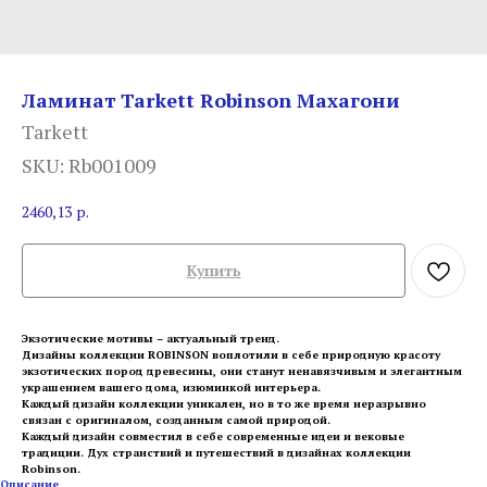
Ламинат Tarkett Robinson Махагони
Tarkett
SKU:
Rb001009
2460,13
р.
Купить
Экзотические мотивы – актуальный тренд.
Дизайны коллекции ROBINSON воплотили в себе природную красоту
экзотических пород древесины, они станут ненавязчивым и элегантным
украшением вашего дома, изюминкой интерьера.
Каждый дизайн коллекции уникален, но в то же время неразрывно
связан с оригиналом, созданным самой природой.
Каждый дизайн совместил в себе современные идеи и вековые
традиции. Дух странствий и путешествий в дизайнах коллекции
Robinson.
Описание