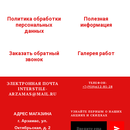
Политика обработки
Полезная
персональных
информация
данных
Заказать обратный
Галерея работ
звонок
ЭЛЕКТРОННАЯ ПОЧТА
ТЕЛЕФОН:
+7(950)612-85-28
INTERSTILE-
ARZAMAS@MAIL.RU
УЗНАЙТЕ ПЕРВЫМ О НАШИХ
АДРЕС МАГАЗИНА
АКЦИЯХ И СКИДКАХ
г. Арзамас, ул.
Октябрьская, д. 2