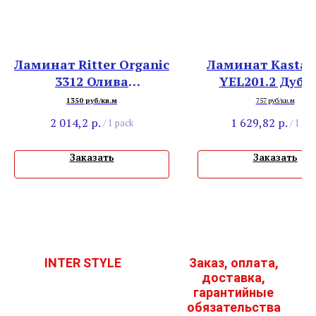
Ламинат Ritter Organic
Ламинат Kasta
3312 Олива
YEL201.2 Дуб 
Серебристая
1350 руб/кв.м
757 руб/кв.м
2 014,2
р.
1 629,82
р.
/
1 pack
/
1 pac
Заказать
Заказать
INTER STYLE
Заказ, оплата,
доставка,
гарантийные
обязательства