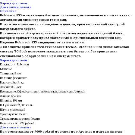
Характеристики
Доставка и оплата
Описание
Robinson 833 — коллекция бытового ламината, выполненная в соответствии с
актуальными дизайнерскими трендами.
Покрытия отличаются насыщенным цветом, ярко выраженной текстурой
натурального дерева.
Примечательной характеристикой покрытия является глянцевый блеск,
который придает полу привлекательный и оригинальный внешний вид.
Изделия Robinson 833 защищены от влаги и пыли.
Для защиты применяется технология Tech3S. Удобная и надежная замковая
систему TC-Lock позволяет укладывать пол быстро и без применения
специального оборудования или инструментов.
Характеристики
Коллекция: Robinson
Класс: 33
Толщина: 8 мм
Наличие фаски: нет
Влагостойкий: да
Замки: TC-Lock
Помещение: Офис/гостиная/прихожая/кухня/спальня/детская
Длина: 1292 мм
Ширина: 194 мм
В 1 упаковке: 2,005 кв.м.
Штук в упаковке: 8
Срок службы: 25 лет
Страна производства: Россия
Цена за кв.м: 1227 рублей
Доставка и оплата
При сумме заказа от 9000 рублей доставка по г.Арзамас и подъем на этаж -