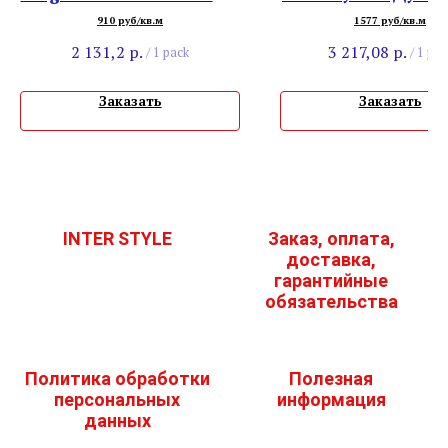
32 4V 8642 Дуб Каньон
910 руб/кв.м
1577 руб/кв.м
Белый
2 131,2
р.
3 217,08
р.
/
1 pack
/
1 pac
Заказать
Заказать
INTER STYLE
Заказ, оплата,
доставка,
гарантийные
обязательства
Политика обработки
Полезная
персональных
информация
данных