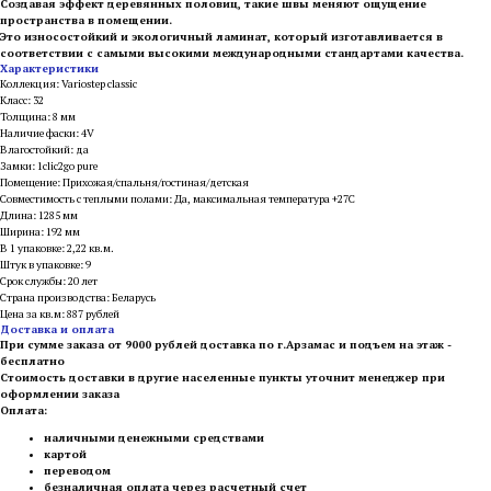
Создавая эффект деревянных половиц, такие швы меняют ощущение
пространства в помещении.
Это износостойкий и экологичный ламинат, который изготавливается в
соответствии с самыми высокими международными стандартами качества.
Характеристики
Коллекция: Variostep classic
Класс: 32
Толщина: 8 мм
Наличие фаски: 4V
Влагостойкий: да
Замки: 1clic2go pure
Помещение: Прихожая/спальня/гостиная/детская
Совместимость с теплыми полами: Да, максимальная температура +27С
Длина: 1285 мм
Ширина: 192 мм
В 1 упаковке: 2,22 кв.м.
Штук в упаковке: 9
Срок службы: 20 лет
Страна производства: Беларусь
Цена за кв.м: 887 рублей
Доставка и оплата
При сумме заказа от 9000 рублей доставка по г.Арзамас и подъем на этаж -
бесплатно
Стоимость доставки в другие населенные пункты уточнит менеджер при
оформлении заказа
Оплата:
наличными денежными средствами
картой
переводом
безналичная оплата через расчетный счет