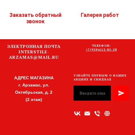
Заказать обратный
Галерея работ
звонок
ЭЛЕКТРОННАЯ ПОЧТА
ТЕЛЕФОН:
+7(950)612-85-28
INTERSTILE-
ARZAMAS@MAIL.RU
УЗНАЙТЕ ПЕРВЫМ О НАШИХ
АДРЕС МАГАЗИНА
АКЦИЯХ И СКИДКАХ
г. Арзамас, ул.
Октябрьская, д. 2
(2 этаж)