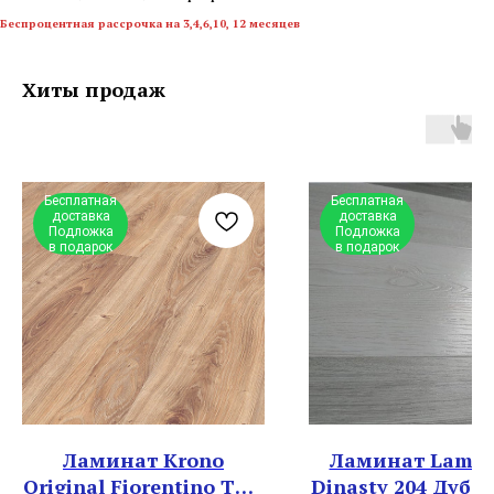
Беспроцентная рассрочка на 3,4,6,10, 12 месяцев
Хиты продаж
Бесплатная
Бесплатная
доставка
доставка
Подложка
Подложка
в подарок
в подарок
Ламинат Krono
Ламинат Lamiw
Original Fiorentino ТС 8
Dinasty 204 Дуб 