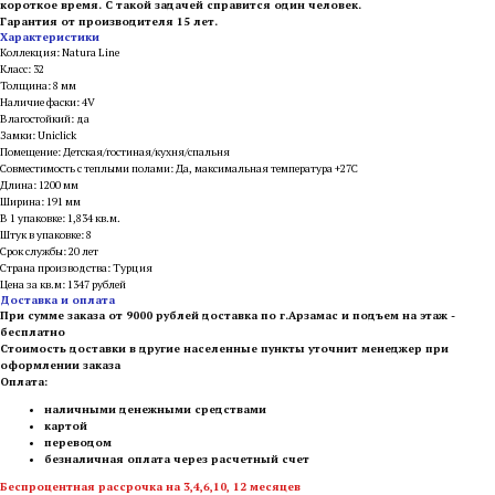
короткое время. С такой задачей справится один человек.
Гарантия от производителя 15 лет.
Характеристики
Коллекция: Natura Line
Класс: 32
Толщина: 8 мм
Наличие фаски: 4V
Влагостойкий: да
Замки: Uniclick
Помещение: Детская/гостиная/кухня/спальня
Совместимость с теплыми полами: Да, максимальная температура +27С
Длина: 1200 мм
Ширина: 191 мм
В 1 упаковке: 1,834 кв.м.
Штук в упаковке: 8
Срок службы: 20 лет
Страна производства: Турция
Цена за кв.м: 1347 рублей
Доставка и оплата
При сумме заказа от 9000 рублей доставка по г.Арзамас и подъем на этаж -
бесплатно
Стоимость доставки в другие населенные пункты уточнит менеджер при
оформлении заказа
Оплата:
наличными денежными средствами
картой
переводом
безналичная оплата через расчетный счет
Беспроцентная рассрочка на 3,4,6,10, 12 месяцев