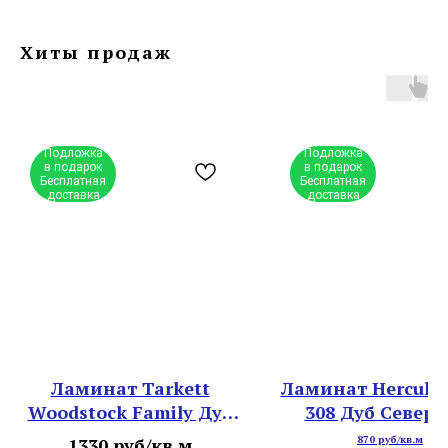
Хиты продаж
Подложка
Подложка
в подарок
в подарок
Бесплатная
Бесплатная
доставка
доставка
Ламинат Tarkett
Ламинат Hercule
Woodstock Family Дуб
308 Дуб Север
королевский светлый
1330 руб/кв.м
870 руб/кв.м