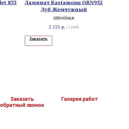
et 833
Ламинат Kastamonu ORN952
Дуб Жемчужный
1000 руб/кв.м
2 153
р.
/
1 pack
Заказать
Заказать
Галерея работ
обратный звонок