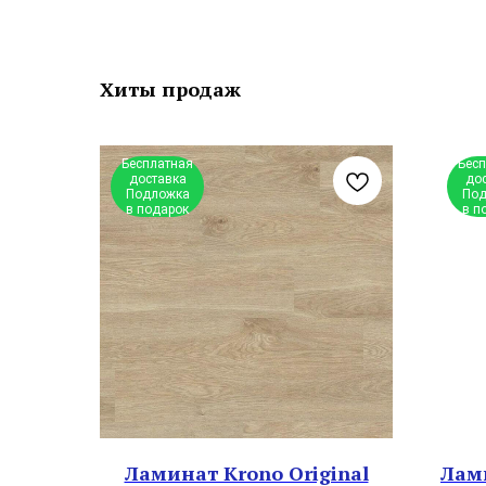
Хиты продаж
Бесплатная
Бес
доставка
до
Подложка
Под
в подарок
в п
Ламинат Krono Original
Лами