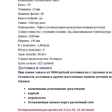
Коллекция: Floordreams Vario
Класс: 33
Толщина: 12 мм
Наличие фаски: 4V
Влагостойкий: да
Замки: 1clic2go pure
Помещение: Офис/гостиная/прихожая/кухня/спальня/детская
Совместимость с теплыми полами: Да, максимальная температура
Длина: 1285 мм
Ширина: 192 мм
В 1 упаковке: 1,48 кв.м.
Штук в упаковке: 6
Срок службы: 30 лет
Страна производства: Беларусь
Цена за кв.м: 1227 рублей
Доставка и оплата
При сумме заказа от 9000 рублей доставка по г.Арзамас и п
Стоимость доставки в другие населенные пункты уточнит 
Оплата:
наличными денежными средствами
картой
переводом
безналичная оплата через расчетный счет
Беспроцентная рассрочка на 3,4,6,10, 12 месяцев