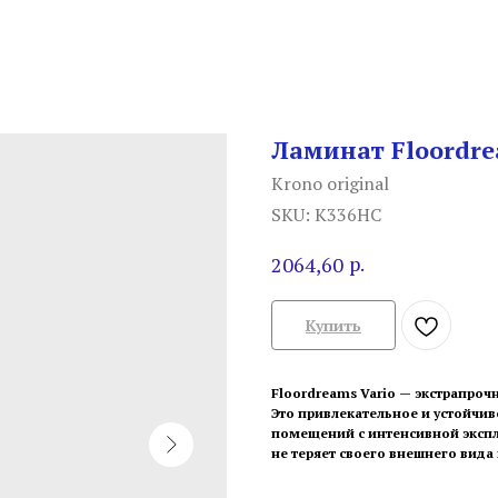
Ламинат Floordre
Krono original
SKU:
K336HC
р.
2064,60
Купить
Floordreams Vario — экстрапроч
Это привлекательное и устойчив
помещений с интенсивной экспл
не теряет своего внешнего вида