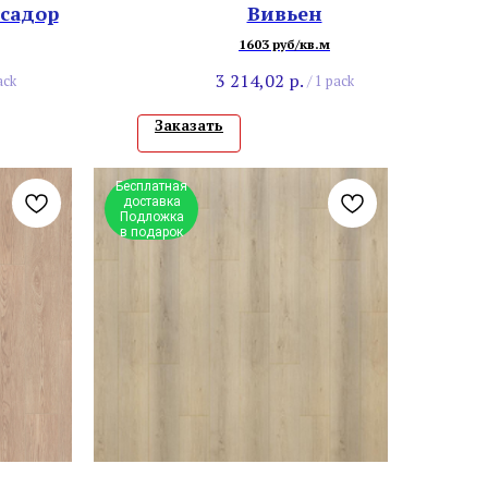
асадор
Вивьен
1603 руб/кв.м
3 214,02
р.
ack
/
1 pack
Заказать
Бесплатная
доставка
Подложка
в подарок