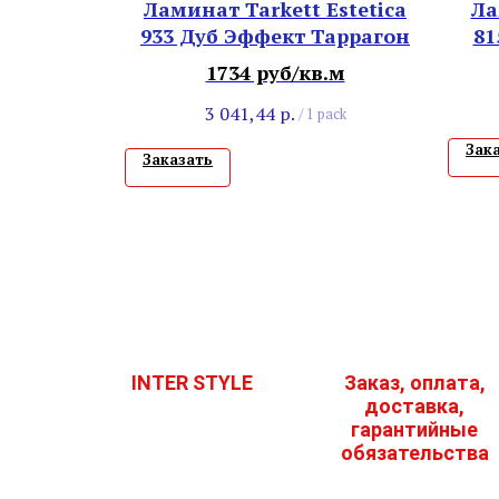
Ламинат Tarkett Estetica
Ла
933 Дуб Эффект Таррагон
81
1734 руб/кв.м
3 041,44
р.
/
1 pack
Зак
Заказать
INTER STYLE
Заказ, оплата,
доставка,
гарантийные
обязательства