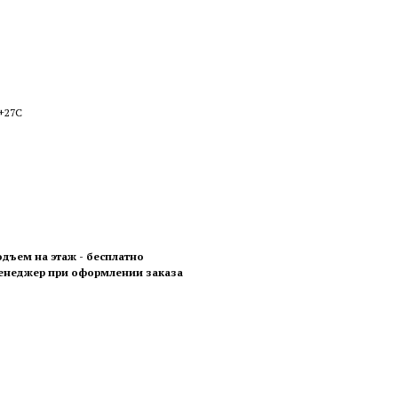
 +27С
одъем на этаж - бесплатно
менеджер при оформлении заказа