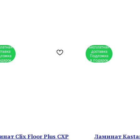
платная
Бесплатная
ставка
доставка
ложка
Подложка
одарок
в подарок
нат Clix Floor Plus CXP
Ламинат Kast