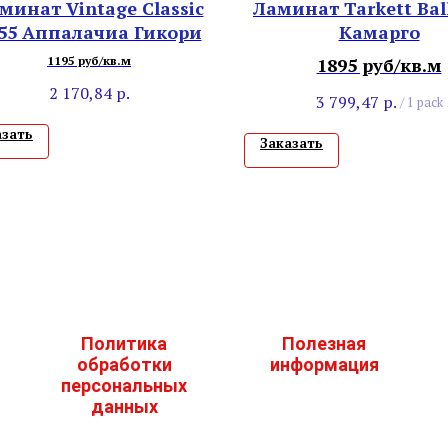
минат Vintage Classic
Ламинат Tarkett Ball
55 Аппалачиа Гикори
Камарго
1195 руб/кв.м
1895 руб/кв.м
2 170,84
р.
3 799,47
р.
/
1 pack
азать
Заказать
Политика
Полезная
обработки
информация
персональных
данных