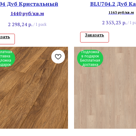
94 Дуб Кристальный
BLU704.2 Дуб К
1440 руб/кв.м
1163 руб/кв.м
2 353,23
р.
/
1 p
2 298,24
р.
/
1 pack
Заказать
азать
платная
Подложка
ставка
в подарок
ложка
Бесплатная
одарок
доставка