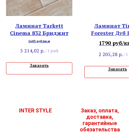
Ламинат Tarkett
Ламинат Timb
Cinema 832 Бриджит
Forester Дуб П
Черво
1603 руб/кв.м
1790 руб/кв.
3 214,02
р.
/
1 pack
2 205,28
р.
/
1 pac
Заказать
Заказать
INTER STYLE
Заказ, оплата,
доставка,
гарантийные
обязательства