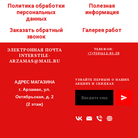
Политика обработки
Полезная
персональных
информация
данных
Заказать обратный
Галерея работ
звонок
ЭЛЕКТРОННАЯ ПОЧТА
ТЕЛЕФОН:
+7(950)612-85-28
INTERSTILE-
ARZAMAS@MAIL.RU
УЗНАЙТЕ ПЕРВЫМ О НАШИХ
АДРЕС МАГАЗИНА
АКЦИЯХ И СКИДКАХ
г. Арзамас, ул.
Октябрьская, д. 2
(2 этаж)