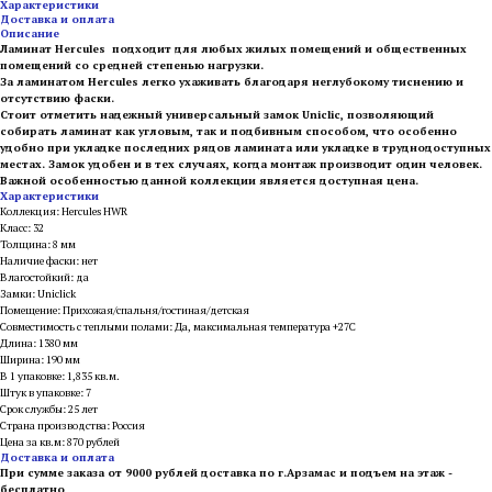
Характеристики
Доставка и оплата
Описание
Ламинат Hercules подходит для любых жилых помещений и общественных
помещений со средней степенью нагрузки.
За ламинатом Hercules легко ухаживать благодаря неглубокому тиснению и
отсутствию фаски.
Стоит отметить надежный универсальный замок Uniclic, позволяющий
собирать ламинат как угловым, так и подбивным способом, что особенно
удобно при укладке последних рядов ламината или укладке в труднодоступных
местах. Замок удобен и в тех случаях, когда монтаж производит один человек.
Важной особенностью данной коллекции является доступная цена.
Характеристики
Коллекция: Hercules HWR
Класс: 32
Толщина: 8 мм
Наличие фаски: нет
Влагостойкий: да
Замки: Uniclick
Помещение: Прихожая/спальня/гостиная/детская
Совместимость с теплыми полами: Да, максимальная температура +27С
Длина: 1380 мм
Ширина: 190 мм
В 1 упаковке: 1,835 кв.м.
Штук в упаковке: 7
Срок службы: 25 лет
Страна производства: Россия
Цена за кв.м: 870 рублей
Доставка и оплата
При сумме заказа от 9000 рублей доставка по г.Арзамас и подъем на этаж -
бесплатно