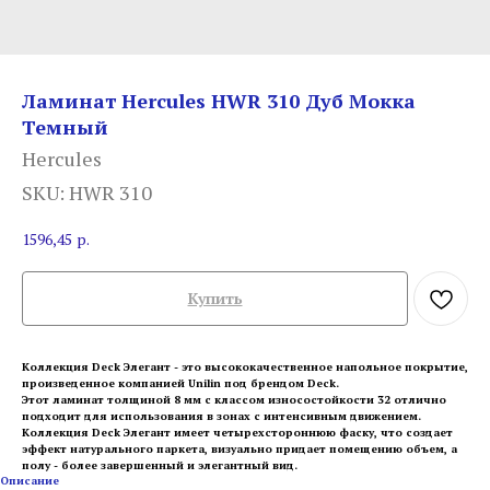
Ламинат Hercules HWR 310 Дуб Мокка
Темный
Hercules
SKU:
HWR 310
1596,45
р.
Купить
Коллекция Deck Элегант - это высококачественное напольное покрытие,
произведенное компанией Unilin под брендом Deck.
Этот ламинат толщиной 8 мм с классом износостойкости 32 отлично
подходит для использования в зонах с интенсивным движением.
Коллекция Deck Элегант имеет четырехстороннюю фаску, что создает
эффект натурального паркета, визуально придает помещению объем, а
полу - более завершенный и элегантный вид.
Описание