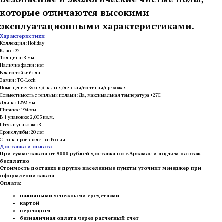
которые отличаются высокими
эксплуатационными характеристиками.
Характеристики
Коллекция: Holiday
Класс: 32
Толщина: 8 мм
Наличие фаски: нет
Влагостойкий: да
Замки: TC-Lock
Помещение: Кухня/спальня/детская/гостиная/прихожая
Совместимость с теплыми полами: Да, максимальная температура +27С
Длина: 1292 мм
Ширина: 194 мм
В 1 упаковке: 2,005 кв.м.
Штук в упаковке: 8
Срок службы: 20 лет
Страна производства: Россия
Доставка и оплата
При сумме заказа от 9000 рублей доставка по г.Арзамас и подъем на этаж -
бесплатно
Стоимость доставки в другие населенные пункты уточнит менеджер при
оформлении заказа
Оплата:
наличными денежными средствами
картой
переводом
безналичная оплата через расчетный счет