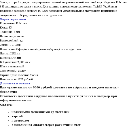
блеск, который придает полу привлекательный и оригинальный внешний вид. Изделия Robinson
833 защищены от влаги и пыли. Для защиты применяется технология Tech3S. Удобная и
надежная замковая систему TC-Lock позволяет укладывать пол быстро и без применения
специального оборудования или инструментов.
Характеристики
Коллекция: Robinson
Класс: 33
Толщина: 8 мм
Наличие фаски: нет
Влагостойкий: да
Замки: TC-Lock
Помещение: Офис/гостиная/прихожая/кухня/спальня/детская
Длина: 1292 мм
Ширина: 194 мм
В 1 упаковке: 2,005 кв.м.
Штук в упаковке: 8
Срок службы: 25 лет
Страна производства: Россия
Цена за кв.м: 1227 рублей
Доставка и оплата
При сумме заказа от 9000 рублей доставка по г.Арзамас и подъем на этаж -
бесплатно
Стоимость доставки в другие населенные пункты уточнит менеджер при
оформлении заказа
Оплата:
наличными денежными средствами
картой
переводом
безналичная оплата через расчетный счет