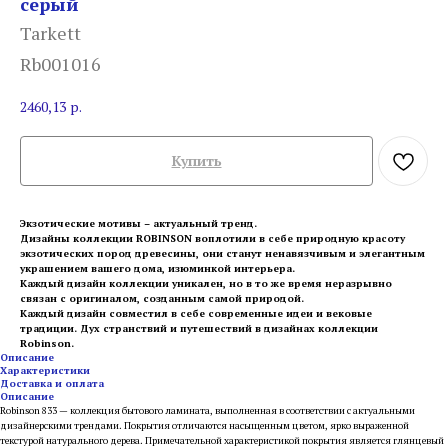
серый
Tarkett
Rb001016
2460,13
р.
Купить
Экзотические мотивы – актуальный тренд.
Дизайны коллекции ROBINSON воплотили в себе природную красоту
экзотических пород древесины, они станут ненавязчивым и элегантным
украшением вашего дома, изюминкой интерьера.
Каждый дизайн коллекции уникален, но в то же время неразрывно
связан с оригиналом, созданным самой природой.
Каждый дизайн совместил в себе современные идеи и вековые
традиции. Дух странствий и путешествий в дизайнах коллекции
Robinson.
Описание
Характеристики
Доставка и оплата
Описание
Robinson 833 — коллекция бытового ламината, выполненная в соответствии с актуальными
дизайнерскими трендами. Покрытия отличаются насыщенным цветом, ярко выраженной
текстурой натурального дерева. Примечательной характеристикой покрытия является глянцевый