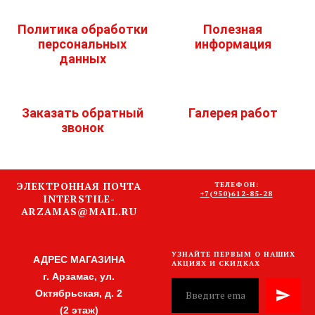
Политика обработки
Полезная
персональных
информация
данных
Заказать обратный
Галерея работ
звонок
ЭЛЕКТРОННАЯ ПОЧТА
ТЕЛЕФОН:
+7(950)612-85-28
INTERSTILE-
ARZAMAS@MAIL.RU
УЗНАЙТЕ ПЕРВЫМ О НАШИХ
АДРЕС МАГАЗИНА
АКЦИЯХ И СКИДКАХ
г. Арзамас, ул.
Октябрьская, д. 2
(2 этаж)