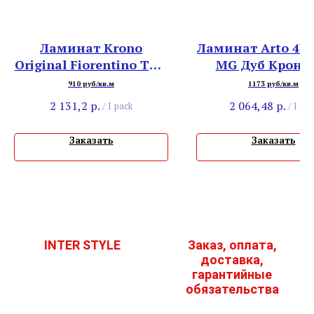
Ламинат Krono
Ламинат Arto 4V 
Original Fiorentino ТС 8
MG Дуб Кронб
32 4V 8642 Дуб Каньон
910 руб/кв.м
1173 руб/кв.м
Белый
2 131,2
р.
2 064,48
р.
/
1 pack
/
1 pac
Заказать
Заказать
INTER STYLE
Заказ, оплата,
доставка,
гарантийные
обязательства