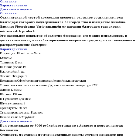
Описание
Характеристики
Доставка и оплата
Описание
Отличительной чертой коллекции является окружное соединение пола,
благодаря которому подчеркивается благородство и изящество дизайна.
Ламинат Floordreams Vario защищён от царапин благодаря технологии
microscratch protect.
Это напольное покрытие абсолютно безопасно, его можно использовать в
детских комнатах, а антибактериальное покрытие предотвращает появление и
распространение бактерий.
Характеристики
Коллекция: Floordreams Vario
Класс: 33
Толщина: 12 мм
Наличие фаски: 4V
Влагостойкий: да
Замки: 1clic2go pure
Помещение: Офис/гостиная/прихожая/кухня/спальня/детская
Совместимость с теплыми полами: Да, максимальная температура +27С
Длина: 1285 мм
Ширина: 192 мм
В 1 упаковке: 1,48 кв.м.
Штук в упаковке: 6
Срок службы: 30 лет
Страна производства: Беларусь
Цена за кв.м: 1227 рублей
Доставка и оплата
При сумме заказа от 9000 рублей доставка по г.Арзамас и подъем на этаж -
бесплатно
Стоимость доставки в другие населенные пункты уточнит менеджер при