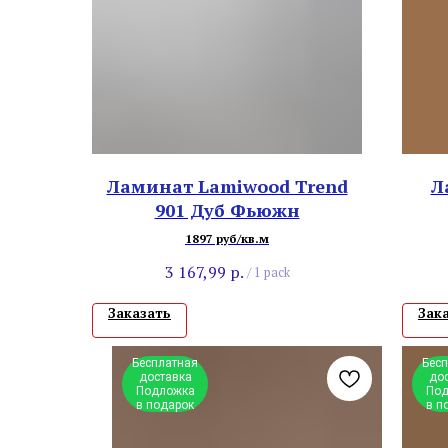
Ламинат Lamiwood Trend
Л
901 Дуб Фьюжн
1897 руб/кв.м
3 167,99
р.
/
1 pack
Заказать
Зак
Бесплатная
Бес
доставка
до
Подложка
Под
в подарок
в п