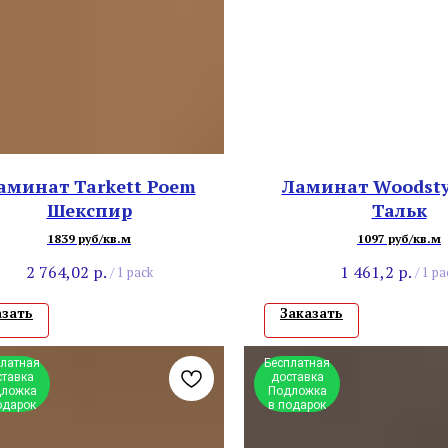
аминат Tarkett Poem
Ламинат Woodstyl
Шекспир
Тальк
1839 руб/кв.м
1097 руб/кв.м
2 764,02
р.
1 461,2
р.
/
1 pack
/
1 pa
азать
Заказать
платная
Бесплатная
ставка
доставка
ложка
Подложка
одарок
в подарок