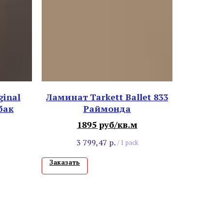
ginal
Ламинат Tarkett Ballet 833
бак
Раймонда
1895 руб/кв.м
3 799,47
р.
/
1 pack
Заказать