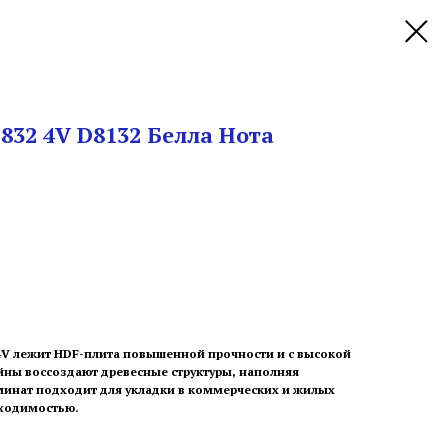
832 4V D8132 Белла Нота
 4V лежит HDF-плита повышенной прочности и с высокой
йны воссоздают древесные структуры, наполняя
минат подходит для укладки в коммерческих и жилых
ходимостью.