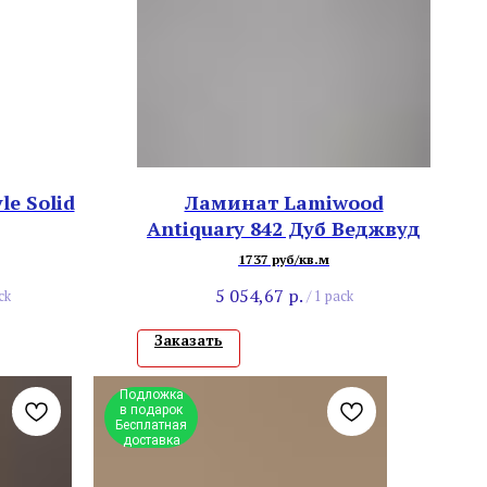
e Solid
Ламинат Lamiwood
Antiquary 842 Дуб Веджвуд
1737 руб/кв.м
5 054,67
р.
ck
/
1 pack
Заказать
Подложка
в подарок
Бесплатная
доставка