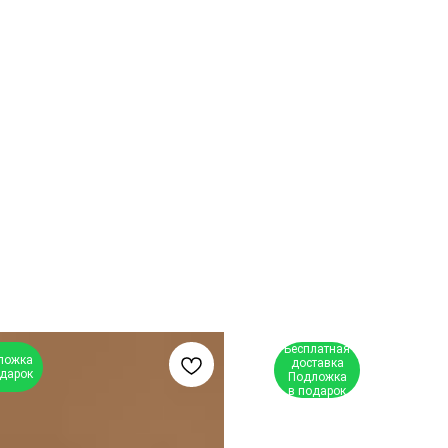
Бесплатная
ложка
доставка
одарок
Подложка
в подарок