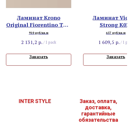
Ламинат Krono
Ламинат Victo
Original Fiorentino ТС 8
Strong К039
32 4V 5529NL Дуб
Сильверсай
910 руб/кв.м
657 руб/кв.м
Орегон
Дрифтвуд
2 131,2
р.
1 609,5
р.
/
1 pack
/
1 pac
Заказать
Заказать
INTER STYLE
Заказ, оплата,
доставка,
гарантийные
обязательства