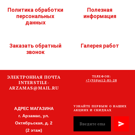
Политика обработки
Полезная
персональных
информация
данных
Заказать обратный
Галерея работ
звонок
ЭЛЕКТРОННАЯ ПОЧТА
ТЕЛЕФОН:
+7(950)612-85-28
INTERSTILE-
ARZAMAS@MAIL.RU
УЗНАЙТЕ ПЕРВЫМ О НАШИХ
АДРЕС МАГАЗИНА
АКЦИЯХ И СКИДКАХ
г. Арзамас, ул.
Октябрьская, д. 2
(2 этаж)