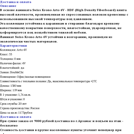
Доставка и оплата
Описание
В основе ламината Swiss Krono Arto 4V - HDF (High Density Fiberboard) плита
высокой плотности, произведенная из спрессованных волокон древесины с
использованием высокой температуры под давлением.
Эта коллекция устойчива к царапинам и стиранию благодаря крепкому
качественному покрытию поверхности, влагостойкая, ударопрочная, не
деформируется под воздействием тяжелой мебели.
Ламинат Swiss Krono Arto 4V устойчив к возгоранию, произведен из
экологически чистых материалов.
Характеристики
Коллекция: Arto 4V
Класс: 33
Толщина: 8 мм
Наличие фаски: 4V
Влагостойкий: да
Замки: DoubleClic
Помещение: Офис/жилые помещения
Совместимость с теплыми полами: Да, максимальная температура +27С
Длина: 1380 мм
Ширина: 159 мм
В 1 упаковке: 1,76 кв.м.
Штук в упаковке: 8
Срок службы: 20 лет
Страна производства: Россия
Цена за кв.м: 1173рубля
Доставка и оплата
При сумме заказа от 9000 рублей доставка по г.Арзамас и подъем на этаж -
бесплатно
Стоимость доставки в другие населенные пункты уточнит менеджер при