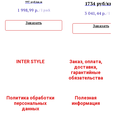
Светлый
Натуральный С
997 руб/кв.м
1734 руб/кв.
1 998,99
р.
/
1 pack
3 041,44
р.
/
1 pac
Заказать
Заказать
INTER STYLE
Заказ, оплата,
доставка,
гарантийные
обязательства
Политика обработки
Полезная
персональных
информация
данных