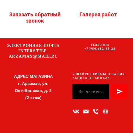
Заказать обратный
Галерея работ
звонок
ЭЛЕКТРОННАЯ ПОЧТА
ТЕЛЕФОН:
+7(950)612-85-28
INTERSTILE-
ARZAMAS@MAIL.RU
УЗНАЙТЕ ПЕРВЫМ О НАШИХ
АДРЕС МАГАЗИНА
АКЦИЯХ И СКИДКАХ
г. Арзамас, ул.
Октябрьская, д. 2
(2 этаж)