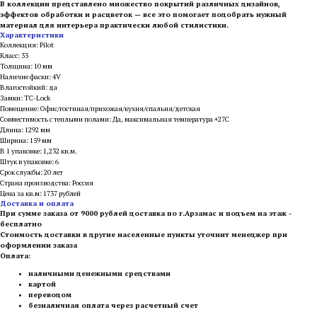
В коллекции представлено множество покрытий различных дизайнов,
эффектов обработки и расцветок — все это помогает подобрать нужный
материал для интерьера практически любой стилистики.
Характеристики
Коллекция: Pilot
Класс: 33
Толщина: 10 мм
Наличие фаски: 4V
Влагостойкий: да
Замки: TC-Lock
Помещение: Офис/гостиная/прихожая/кухня/спальня/детская
Совместимость с теплыми полами: Да, максимальная температура +27С
Длина: 1292 мм
Ширина: 159 мм
В 1 упаковке: 1,232 кв.м.
Штук в упаковке: 6
Срок службы: 20 лет
Страна производства: Россия
Цена за кв.м: 1737 рублей
Доставка и оплата
При сумме заказа от 9000 рублей доставка по г.Арзамас и подъем на этаж -
бесплатно
Стоимость доставки в другие населенные пункты уточнит менеджер при
оформлении заказа
Оплата:
наличными денежными средствами
картой
переводом
безналичная оплата через расчетный счет