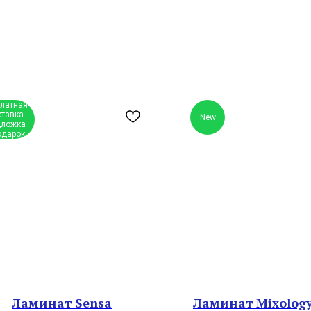
платная
ставка
New
ложка
одарок
Ламинат Sensa
Ламинат Mixology