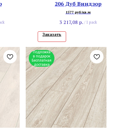
р
206 Дуб Виндзор
1577 руб/кв.м
3 217,08
р.
ack
/
1 pack
Заказать
Подложка
в подарок
Бесплатная
доставка