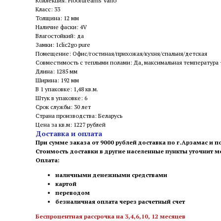
Коллекция: Floordreams Vario
Класс: 33
Толщина: 12 мм
Наличие фаски: 4V
Влагостойкий: да
Замки: 1clic2go pure
Помещение: Офис/гостиная/прихожая/кухня/спальня/детская
Совместимость с теплыми полами: Да, максимальная температура
Длина: 1285 мм
Ширина: 192 мм
В 1 упаковке: 1,48 кв.м.
Штук в упаковке: 6
Срок службы: 30 лет
Страна производства: Беларусь
Цена за кв.м: 1227 рублей
Доставка и оплата
При сумме заказа от 9000 рублей доставка по г.Арзамас и п
Стоимость доставки в другие населенные пункты уточнит 
Оплата:
наличными денежными средствами
картой
переводом
безналичная оплата через расчетный счет
Беспроцентная рассрочка на 3,4,6,10, 12 месяцев