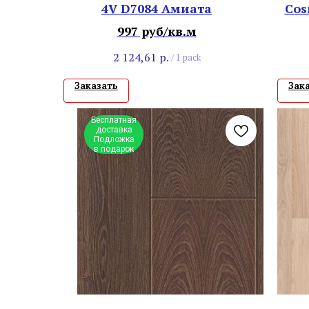
4V D7084 Амиата
Cos
997 руб/кв.м
2 124,61
р.
/
1 pack
Заказать
Зак
Бесплатная
доставка
Подложка
в подарок