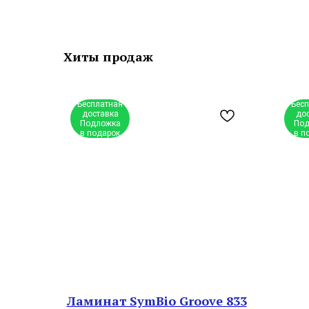
Хиты продаж
Бесплатная
Бес
доставка
до
Подложка
Под
в подарок
в п
Ламинат SymBio Groove 833