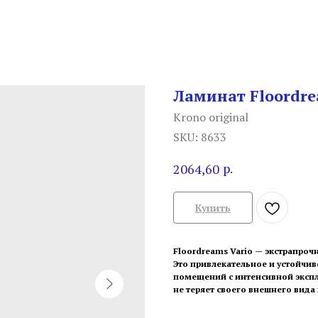
Ламинат Floordre
Krono original
SKU:
8633
р.
2064,60
Купить
Floordreams Vario — экстрапроч
Это привлекательное и устойчив
помещений с интенсивной экспл
не теряет своего внешнего вида