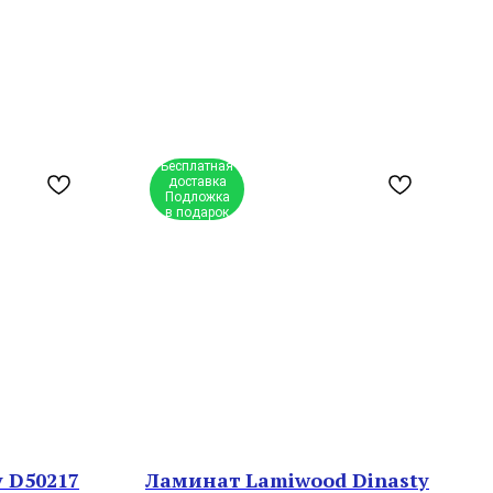
Бесплатная
доставка
Подложка
в подарок
 D50217
Ламинат Lamiwood Dinasty