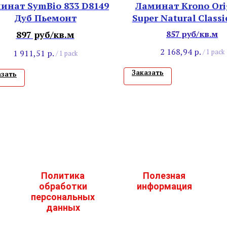
инат SymBio 833 D8149
Ламинат Krono Ori
Дуб Пьемонт
Super Natural Classi
Дуб Аспен
897 руб/кв.м
857 руб/кв.м
2 168,94
р.
1 911,51
р.
/
1 pack
/
1 pack
Заказать
азать
Политика
Полезная
обработки
информация
персональных
данных