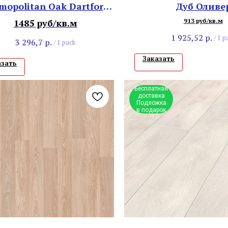
mopolitan Oak Dartford
Дуб Оливе
52706
1485 руб/кв.м
913 руб/кв.м
1 925,52
р.
/
1 p
3 296,7
р.
/
1 pack
Заказать
азать
Бесплатная
доставка
Подложка
в подарок