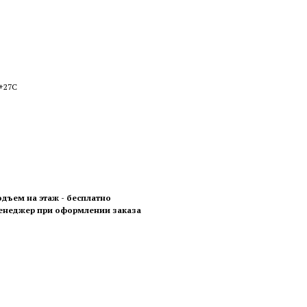
 +27С
одъем на этаж - бесплатно
менеджер при оформлении заказа