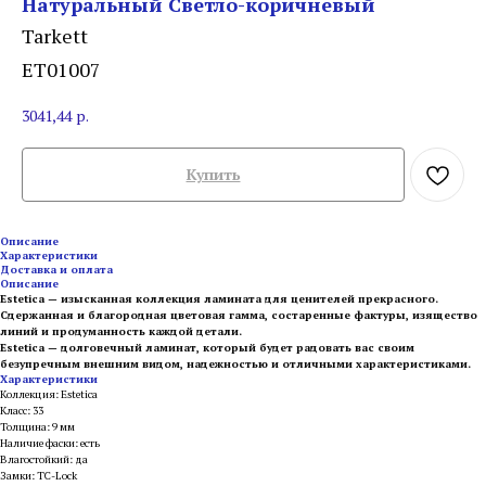
Натуральный Светло-коричневый
Tarkett
ET01007
3041,44
р.
Купить
Описание
Характеристики
Доставка и оплата
Описание
Estetica — изысканная коллекция ламината для ценителей прекрасного.
Сдержанная и благородная цветовая гамма, состаренные фактуры, изящество
линий и продуманность каждой детали.
Estetica — долговечный ламинат, который будет радовать вас своим
безупречным внешним видом, надежностью и отличными характеристиками.
Характеристики
Коллекция: Estetica
Класс: 33
Толщина: 9 мм
Наличие фаски: есть
Влагостойкий: да
Замки: TC-Lock