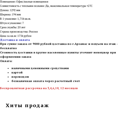
Помещение: Офис/жилые помещения
Совместимость с теплыми полами: Да, максимальная температура +27С
Длина: 1292 мм
Ширина: 194 мм
В 1 упаковке: 1,754 кв.м.
Штук в упаковке: 7
Срок службы: 20 лет
Страна производства: Россия
Цена за кв.м: 1734 рубля
Доставка и оплата
При сумме заказа от 9000 рублей доставка по г.Арзамас и подъем на этаж -
бесплатно
Стоимость доставки в другие населенные пункты уточнит менеджер при
оформлении заказа
Оплата:
наличными денежными средствами
картой
переводом
безналичная оплата через расчетный счет
Беспроцентная рассрочка на 3,4,6,10, 12 месяцев
Хиты продаж