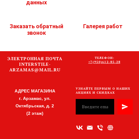
данных
Заказать обратный
Галерея работ
звонок
ЭЛЕКТРОННАЯ ПОЧТА
ТЕЛЕФОН:
+7(950)612-85-28
INTERSTILE-
ARZAMAS@MAIL.RU
УЗНАЙТЕ ПЕРВЫМ О НАШИХ
АДРЕС МАГАЗИНА
АКЦИЯХ И СКИДКАХ
г. Арзамас, ул.
Октябрьская, д. 2
(2 этаж)