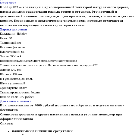
Описание
Holiday 832 — коллекция с ярко выраженной текстурой натурального дерева,
насыщенными расцветками разных тонов и оттенков. Это прочный и
долговечный ламинат, он подходит для прихожих, спален, гостиных и детских
комнат. Безопасные и экологические чистые полы, которые отличаются
высокими эксплуатационными характеристиками.
Характеристики
Коллекция: Holiday
Класс: 32
Толщина: 8 мм
Наличие фаски: нет
Влагостойкий: да
Замки: TC-Lock
Помещение: Кухня/спальня/детская/гостиная/прихожая
Совместимость с теплыми полами: Да, максимальная температура +27С
Длина: 1292 мм
Ширина: 194 мм
В 1 упаковке: 2,005 кв.м.
Штук в упаковке: 8
Срок службы: 20 лет
Страна производства: Россия
Цена за кв.м: 1077 рублей
Доставка и оплата
При сумме заказа от 9000 рублей доставка по г.Арзамас и подъем на этаж -
бесплатно
Стоимость доставки в другие населенные пункты уточнит менеджер при
оформлении заказа
Оплата:
наличными денежными средствами