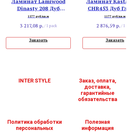
Ламинат Lamiwood
Ламинат Kasta
Dinasty 208 Дуб
CHR453 Дуб Гло
Жемчуг
1577 руб/кв.м
1177 руб/кв.м
3 217,08
р.
2 876,59
р.
/
1 pack
/
1 pac
Заказать
Заказать
INTER STYLE
Заказ, оплата,
доставка,
гарантийные
обязательства
Политика обработки
Полезная
персональных
информация