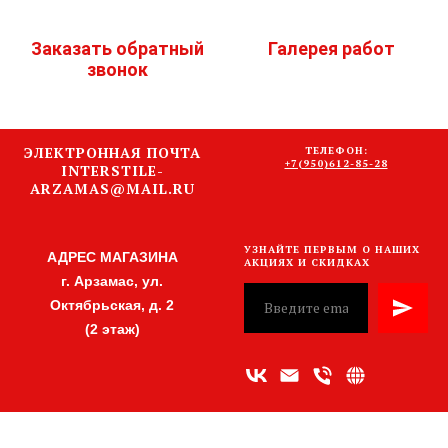
Заказать обратный
Галерея работ
звонок
ЭЛЕКТРОННАЯ ПОЧТА
ТЕЛЕФОН:
+7(950)612-85-28
INTERSTILE-
ARZAMAS@MAIL.RU
УЗНАЙТЕ ПЕРВЫМ О НАШИХ
АДРЕС МАГАЗИНА
АКЦИЯХ И СКИДКАХ
г. Арзамас, ул.
Октябрьская, д. 2
(2 этаж)