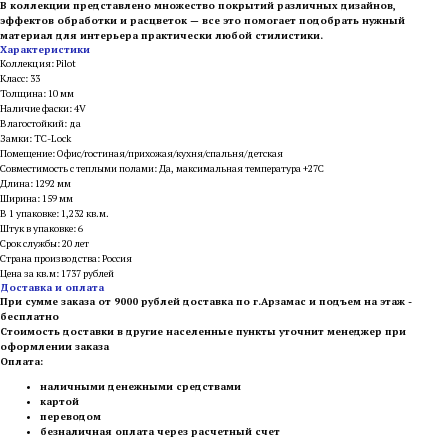
В коллекции представлено множество покрытий различных дизайнов,
эффектов обработки и расцветок — все это помогает подобрать нужный
материал для интерьера практически любой стилистики.
Характеристики
Коллекция: Pilot
Класс: 33
Толщина: 10 мм
Наличие фаски: 4V
Влагостойкий: да
Замки: TC-Lock
Помещение: Офис/гостиная/прихожая/кухня/спальня/детская
Совместимость с теплыми полами: Да, максимальная температура +27С
Длина: 1292 мм
Ширина: 159 мм
В 1 упаковке: 1,232 кв.м.
Штук в упаковке: 6
Срок службы: 20 лет
Страна производства: Россия
Цена за кв.м: 1737 рублей
Доставка и оплата
При сумме заказа от 9000 рублей доставка по г.Арзамас и подъем на этаж -
бесплатно
Стоимость доставки в другие населенные пункты уточнит менеджер при
оформлении заказа
Оплата:
наличными денежными средствами
картой
переводом
безналичная оплата через расчетный счет