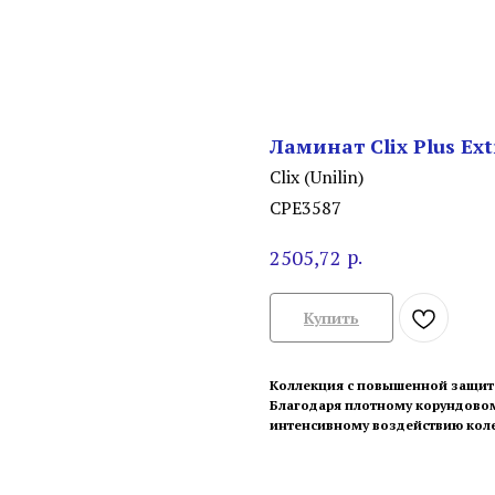
Ламинат Clix Plus E
Clix (Unilin)
CPE3587
р.
2505,72
Купить
Коллекция с повышенной защито
Благодаря плотному корундово
интенсивному воздействию коле