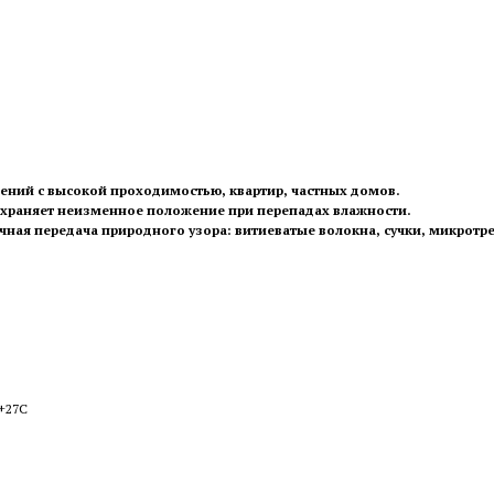
щений с высокой проходимостью, квартир, частных домов.
сохраняет неизменное положение при перепадах влажности.
очная передача природного узора: витиеватые волокна, сучки, микротр
 +27С