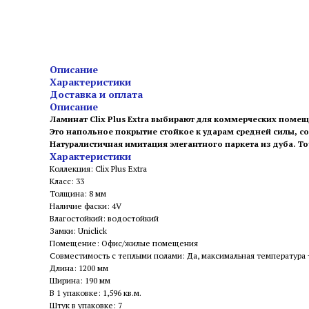
Описание
Характеристики
Доставка и оплата
Описание
Ламинат Clix Plus Extra выбирают для коммерческих поме
Это напольное покрытие стойкое к ударам средней силы, 
Натуралистичная имитация элегантного паркета из дуба. Т
Характеристики
Коллекция: Clix Plus Extra
Класс: 33
Толщина: 8 мм
Наличие фаски: 4V
Влагостойкий: водостойкий
Замки: Uniclick
Помещение: Офис/жилые помещения
Совместимость с теплыми полами: Да, максимальная температура
Длина: 1200 мм
Ширина: 190 мм
В 1 упаковке: 1,596 кв.м.
Штук в упаковке: 7