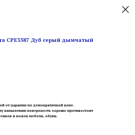
xtra CPE3587 Дуб серый дымчатый
й от царапин по демократичной цене.
му напылению поверхность хорошо противостоит
сиков и ножек мебели, обуви.