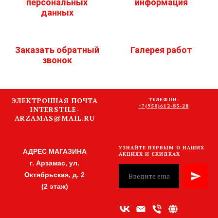
персональных
информация
данных
Заказать обратный
Галерея работ
звонок
ЭЛЕКТРОННАЯ ПОЧТА
ТЕЛЕФОН:
+7(950)612-85-28
INTERSTILE-
ARZAMAS@MAIL.RU
УЗНАЙТЕ ПЕРВЫМ О НАШИХ
АДРЕС МАГАЗИНА
АКЦИЯХ И СКИДКАХ
г. Арзамас, ул.
Октябрьская, д. 2
(2 этаж)