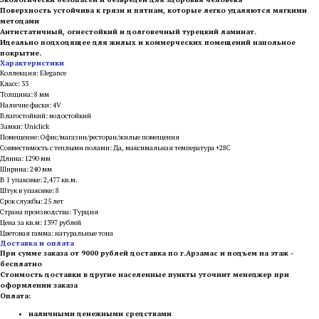
Поверхность устойчива к грязи и пятнам, которые легко удаляются мягкими
методами
Антистатичный, огнестойкий и долговечный турецкий ламинат.
Идеально подходящее для жилых и коммерческих помещений напольное
покрытие.
Характеристики
Коллекция: Elegance
Класс: 33
Толщина: 8 мм
Наличие фаски: 4V
Влагостойкий: водостойкий
Замки: Uniclick
Помещение: Офис/магазин/ресторан/жилые помещения
Совместимость с теплыми полами: Да, максимальная температура +28С
Длина: 1290 мм
Ширина: 240 мм
В 1 упаковке: 2,477 кв.м.
Штук в упаковке: 8
Срок службы: 25 лет
Страна производства: Турция
Цена за кв.м: 1397 рублей
Цветовая гамма: натуральные тона
Доставка и оплата
При сумме заказа от 9000 рублей доставка по г.Арзамас и подъем на этаж -
бесплатно
Стоимость доставки в другие населенные пункты уточнит менеджер при
оформлении заказа
Оплата:
наличными денежными средствами