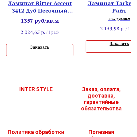
Ламинат Ritter Accent
Ламинат Tarkett 
3412 Дуб Песочный
Райт
Крайола
1357 руб/кв.м
1737 руб/кв.м
2 139,98
р.
/
1 pac
2 024,65
р.
/
1 pack
Заказать
Заказать
INTER STYLE
Заказ, оплата,
доставка,
гарантийные
обязательства
Политика обработки
Полезная