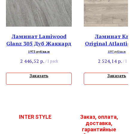
Ламинат Lamiwood
Ламинат Kro
Glanz 305 Дуб Жаккард
Original Atlantic
K451 Дуб Сильве
1973 руб/кв.м
1097 руб/кв.м
2 446,52
р.
2 524,14
р.
/
1 pack
/
1 pac
Заказать
Заказать
INTER STYLE
Заказ, оплата,
доставка,
гарантийные