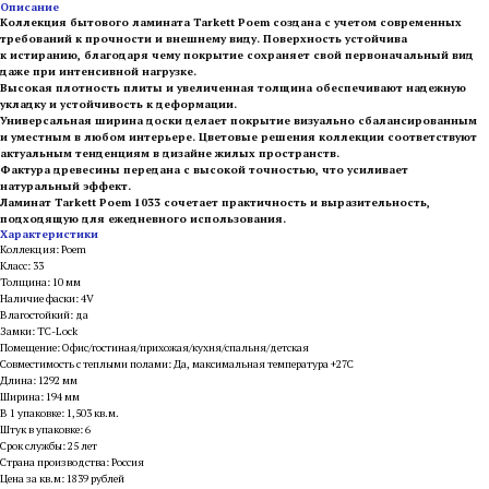
Описание
Коллекция бытового ламината Tarkett Poem создана с учетом современных
требований к прочности и внешнему виду. Поверхность устойчива
к истиранию, благодаря чему покрытие сохраняет свой первоначальный вид
даже при интенсивной нагрузке.
Высокая плотность плиты и увеличенная толщина обеспечивают надежную
укладку и устойчивость к деформации.
Универсальная ширина доски делает покрытие визуально сбалансированным
и уместным в любом интерьере. Цветовые решения коллекции соответствуют
актуальным тенденциям в дизайне жилых пространств.
Фактура древесины передана с высокой точностью, что усиливает
натуральный эффект.
Ламинат Tarkett Poem 1033 сочетает практичность и выразительность,
подходящую для ежедневного использования.
Характеристики
Коллекция: Poem
Класс: 33
Толщина: 10 мм
Наличие фаски: 4V
Влагостойкий: да
Замки: TC-Lock
Помещение: Офис/гостиная/прихожая/кухня/спальня/детская
Совместимость с теплыми полами: Да, максимальная температура +27С
Длина: 1292 мм
Ширина: 194 мм
В 1 упаковке: 1,503 кв.м.
Штук в упаковке: 6
Срок службы: 25 лет
Страна производства: Россия
Цена за кв.м: 1839 рублей