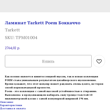
Ламинат Tarkett Poem Боккаччо
Tarkett
SKU:
TPM01004
2764,02
р.
Купить
Как поэзия является квинтэссенцией мысли, так и новая коллекция
POEM стала уникальным результатом дизайнерского вдохновения.
Время докажет, что этот шедевр может радовать очень долго, не теряя
своей первоначальной прелести.
Poem - это коллекция с самой высокой устойчивостью к стиранию.
Выполнена в продолжающем набирать силу тренде толстой 10
миллиметровой доски с самой популярной шириной 194 мм.
Описание
Характеристики
Доставка и оплата