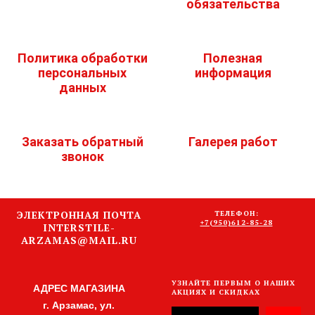
обязательства
Политика обработки
Полезная
персональных
информация
данных
Заказать обратный
Галерея работ
звонок
ЭЛЕКТРОННАЯ ПОЧТА
ТЕЛЕФОН:
+7(950)612-85-28
INTERSTILE-
ARZAMAS@MAIL.RU
УЗНАЙТЕ ПЕРВЫМ О НАШИХ
АДРЕС МАГАЗИНА
АКЦИЯХ И СКИДКАХ
г. Арзамас, ул.