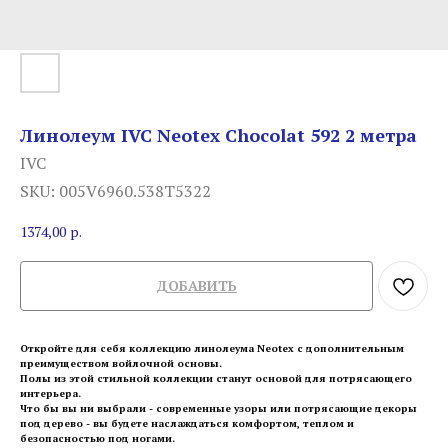
Линолеум IVC Neotex Chocolat 592 2 метра
IVC
SKU:
005V6960.538T5322
1374,00
р.
ДОБАВИТЬ
Откройте для себя коллекцию линолеума Neotex с дополнительным
преимуществом войлочной основы.
Полы из этой стильной коллекции станут основой для потрясающего
интерьера.
Что бы вы ни выбрали - современные узоры или потрясающие декоры
под дерево - вы будете наслаждаться комфортом, теплом и
безопасностью под ногами.