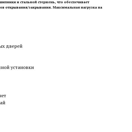
шипники и стальной стержень, что обеспечивает
лов открывания/закрывания. Максимальная нагрузка на
ых дверей
чной установки
нет
тай