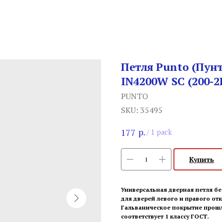
Петля Punto (Пун
IN4200W SC (200-2
PUNTO
SKU:
35495
р.
177
/
1 pack
Купить
Универсальная дверная петля бе
для дверей левого и правого от
Гальваническое покрытие прошло
соответствует 1 классу ГОСТ.