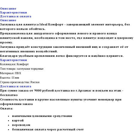
Описание
Характеристики
Доставка и оплата
Описание
Заглушка для плинтуса Ideal Комфорт - завершающий элемент интерьера, без
которого нельзя обойтись.
Предназначена для аккуратного оформления левого и правого конца
плинтусной панели, необходима в том месте, где плинтус подходит к дверному
проему.
Заглушка придаёт конструкции законченный внешний вид и сохраняет её от
негативных внешних воздействий.
Благодаря удобным креплениям легко фиксируется и надёжно держится.
Характеристики
Коллекция: Комфорт
Тип товара: заглушки торцевые
Материал: ПВХ
Высота: 55 мм
Страна производства: Россия
Доставка и оплата
При сумме заказа от 9000 рублей доставка по г.Арзамас и подъем на этаж -
бесплатно
Стоимость доставки в другие населенные пункты уточнит менеджер при
оформлении заказа
Оплата:
наличными денежными средствами
картой
переводом
безналичная оплата через расчетный счет