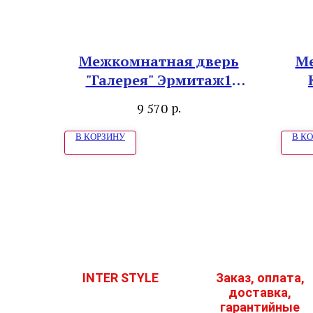
Межкомнатная дверь
Ме
"Галерея" Эрмитаж1
Винил платина
р.
9 570
В КОРЗИНУ
В К
INTER STYLE
Заказ, оплата,
доставка,
гарантийные