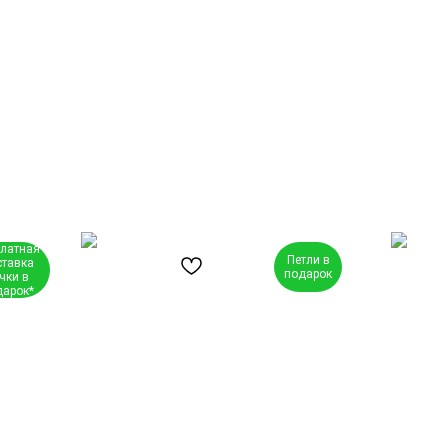
платная
Петли в
ставка
подарок
чки в
дарок*