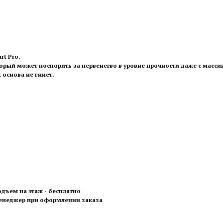
rt Pro.
рый может поспорить за первенство в уровне прочности даже с массиво
 основа не гниет.
одъем на этаж - бесплатно
менеджер при оформлении заказа