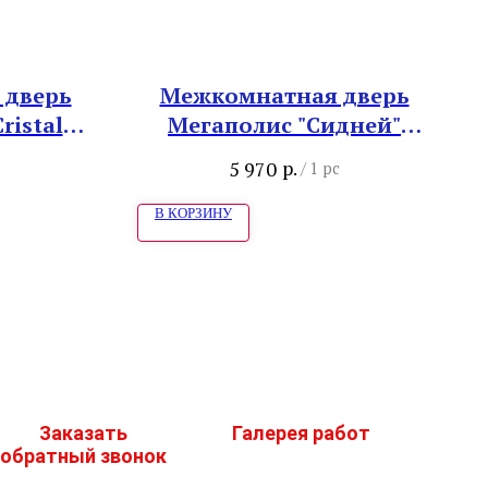
 дверь
Межкомнатная дверь
ristal
Мегаполис "Сидней"
Белый кипарис
р.
5 970
/
1 pc
В КОРЗИНУ
Заказать
Галерея работ
обратный звонок