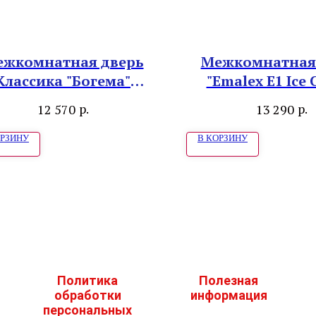
жкомнатная дверь
Межкомнатная
Классика "Богема"
"Emalex E1 Ice C
Махагон
Cloud"
р.
р.
12 570
13 290
ОРЗИНУ
В КОРЗИНУ
Политика
Полезная
обработки
информация
персональных