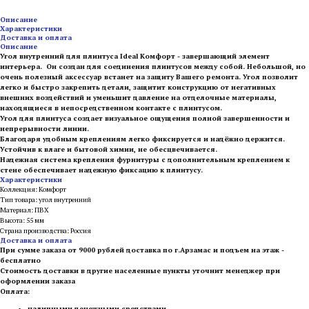
Описание
Характеристики
Доставка и оплата
Описание
Угол внутренний для плинтуса Ideal Комфорт - завершающий элемент
интерьера. Он создан для соединения плинтусов между собой. Небольшой, но
очень полезный аксессуар встанет на защиту Вашего ремонта. Угол позволит
легко и быстро закрепить детали, защитит конструкцию от негативных
внешних воздействий и уменьшит давление на отделочные материалы,
находящиеся в непосредственном контакте с плинтусом.
Угол для плинтуса создает визуальное ощущения полной завершенности и
непрерывности линии.
Благодаря удобным креплениям легко фиксируется и надёжно держится.
Устойчив к влаге и бытовой химии, не обесцвечивается.
Надежная система крепления фурнитуры с дополнительным креплением к
стене обеспечивает надежную фиксацию к плинтусу.
Характеристики
Коллекция: Комфорт
Тип товара: угол внутренний
Материал: ПВХ
Высота: 55 мм
Страна производства: Россия
Доставка и оплата
При сумме заказа от 9000 рублей доставка по г.Арзамас и подъем на этаж -
бесплатно
Стоимость доставки в другие населенные пункты уточнит менеджер при
оформлении заказа
Оплата:
наличными денежными средствами