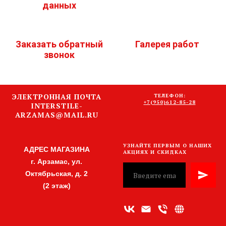
данных
Заказать обратный
Галерея работ
звонок
ЭЛЕКТРОННАЯ ПОЧТА
ТЕЛЕФОН:
+7(950)612-85-28
INTERSTILE-
ARZAMAS@MAIL.RU
УЗНАЙТЕ ПЕРВЫМ О НАШИХ
АДРЕС МАГАЗИНА
АКЦИЯХ И СКИДКАХ
г. Арзамас, ул.
Октябрьская, д. 2
(2 этаж)