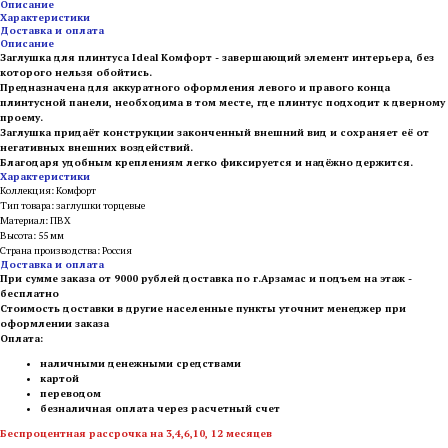
Описание
Характеристики
Доставка и оплата
Описание
Заглушка для плинтуса Ideal Комфорт - завершающий элемент интерьера, без
которого нельзя обойтись.
Предназначена для аккуратного оформления левого и правого конца
плинтусной панели, необходима в том месте, где плинтус подходит к дверному
проему.
Заглушка придаёт конструкции законченный внешний вид и сохраняет её от
негативных внешних воздействий.
Благодаря удобным креплениям легко фиксируется и надёжно держится.
Характеристики
Коллекция: Комфорт
Тип товара: заглушки торцевые
Материал: ПВХ
Высота: 55 мм
Страна производства: Россия
Доставка и оплата
При сумме заказа от 9000 рублей доставка по г.Арзамас и подъем на этаж -
бесплатно
Стоимость доставки в другие населенные пункты уточнит менеджер при
оформлении заказа
Оплата:
наличными денежными средствами
картой
переводом
безналичная оплата через расчетный счет
Беспроцентная рассрочка на 3,4,6,10, 12 месяцев