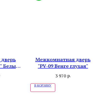
 дверь
Межкомнатная дверь
" Белый
"PV-09 Венге глухая"
р.
3 970
c
В КОРЗИНУ