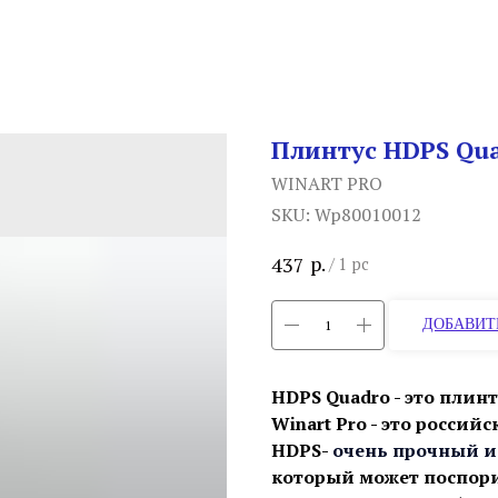
Плинтус HDPS Qua
WINART PRO
SKU:
Wp80010012
р.
437
/
1 pc
ДОБАВИТ
HDPS Quadro - это плинт
Winart Pro - это россий
HDPS-
очень прочный и
который может поспори