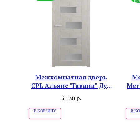
по
Межкомнатная дверь
Ме
CPL Альянс "Гавана" Дуб
Мег
снежный"
р.
6 130
В КОРЗИНУ
В К