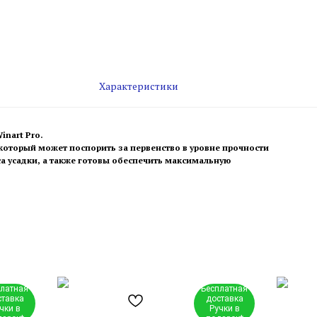
Характеристики
inart Pro.
который может поспорить за первенство в уровне прочности
са усадки, а также готовы обеспечить максимальную
платная
Бесплатная
ставка
доставка
чки в
Ручки в