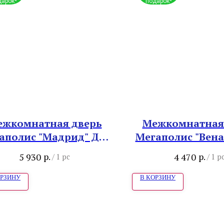
дарок*
подарок*
жкомнатная дверь
Межкомнатная
аполис "Мадрид" Дуб
Мегаполис "Вена
натуральный
кипарис
р.
р.
5 930
4 470
/
1 pc
/
1 p
ОРЗИНУ
В КОРЗИНУ