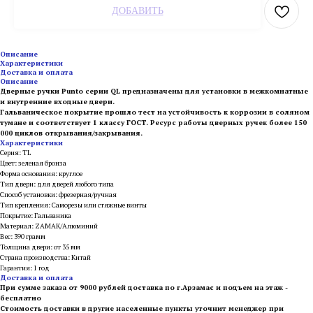
ДОБАВИТЬ
Описание
Характеристики
Доставка и оплата
Описание
Дверные ручки Punto серии QL предназначены для установки в межкомнатные
и внутренние входные двери.
Гальваническое покрытие прошло тест на устойчивость к коррозии в соляном
тумане и соответствует 1 классу ГОСТ. Ресурс работы дверных ручек более 150
000 циклов открывания/закрывания.
Характеристики
Серия: TL
Цвет: зеленая бронза
Форма основания: круглое
Тип двери: для дверей любого типа
Способ установки: фрезерная/ручная
Тип крепления: Саморезы или стяжные винты
Покрытие: Гальваника
Материал: ZAMAK/Алюминий
Вес: 390 грамм
Толщина двери: от 35 мм
Страна производства: Китай
Гарантия: 1 год
Доставка и оплата
При сумме заказа от 9000 рублей доставка по г.Арзамас и подъем на этаж -
бесплатно
Стоимость доставки в другие населенные пункты уточнит менеджер при