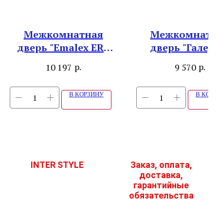
Межкомнатная
Межкомнатн
дверь "Emalex ER2
дверь "Галер
Onyx"
Эрмитаж2 Ви
р.
р.
10 197
9 570
ваниль
В КОРЗИНУ
В КОР
INTER STYLE
Заказ, оплата,
доставка,
гарантийные
обязательства