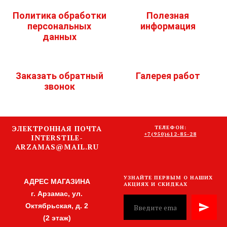
Политика обработки
Полезная
персональных
информация
данных
Заказать обратный
Галерея работ
звонок
ЭЛЕКТРОННАЯ ПОЧТА
ТЕЛЕФОН:
+7(950)612-85-28
INTERSTILE-
ARZAMAS@MAIL.RU
УЗНАЙТЕ ПЕРВЫМ О НАШИХ
АДРЕС МАГАЗИНА
АКЦИЯХ И СКИДКАХ
г. Арзамас, ул.
Октябрьская, д. 2
(2 этаж)