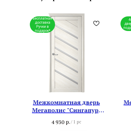
Бесплатная
4
доставка
две
Ручки в
под
подарок*
Межкомнатная дверь
Ме
Мегаполис "Сингапур"
Белый кипарис
р.
4 930
/
1 pc