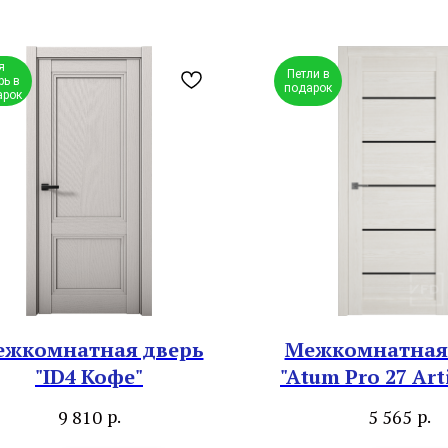
я
Петли в
рь в
подарок
арок
жкомнатная дверь
Межкомнатная
"ID4 Кофе"
"Atum Pro 27 Art
Black Glos
р.
р.
9 810
5 565