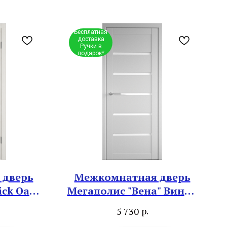
Бесплатная
доставка
Ручки в
подарок*
 дверь
Межкомнатная дверь
ick Oak
Мегаполис "Вена" Винил
s"
платина
р.
5 730