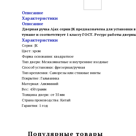
Описание
Характеристики
Описание
Дверная ручка Ajax серии JK предназначена для установки
тумане и соответствует 1 классу ГОСТ. Ресурс работы двер
Характеристики
Серия: JK
Цвет: хром
Форма основания: квадратное
Тип двери: Межкомнатные и внутренние входные
Способ установки: фрезерная/ручная
Тип крепления: Саморезы или стяжные винты
Покрытие: Гальваника
Материал: Алюминий
Вес: 450 грамм
Толщина двери: от 35 мм
Страна производства: Китай
Гарантия: 1 год
Популярные товары