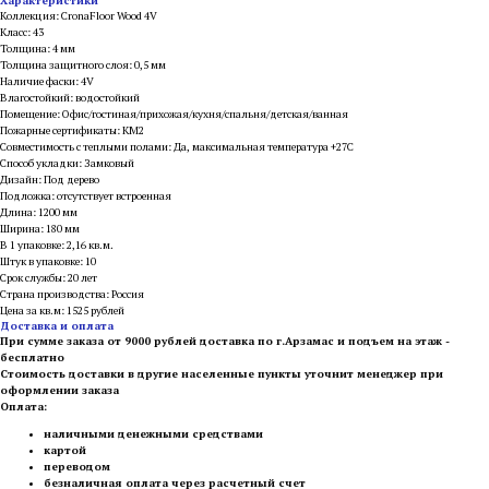
Характеристики
Коллекция: CronaFloor Wood 4V
Класс: 43
Толщина: 4 мм
Толщина защитного слоя: 0,5 мм
Наличие фаски: 4V
Влагостойкий: водостойкий
Помещение: Офис/гостиная/прихожая/кухня/спальня/детская/ванная
Пожарные сертификаты: КМ2
Совместимость с теплыми полами: Да, максимальная температура +27С
Способ укладки: Замковый
Дизайн: Под дерево
Подложка: отсутствует встроенная
Длина: 1200 мм
Ширина: 180 мм
В 1 упаковке: 2,16 кв.м.
Штук в упаковке: 10
Срок службы: 20 лет
Страна производства: Россия
Цена за кв.м: 1525 рублей
Доставка и оплата
При сумме заказа от 9000 рублей доставка по г.Арзамас и подъем на этаж -
бесплатно
Стоимость доставки в другие населенные пункты уточнит менеджер при
оформлении заказа
Оплата:
наличными денежными средствами
картой
переводом
безналичная оплата через расчетный счет