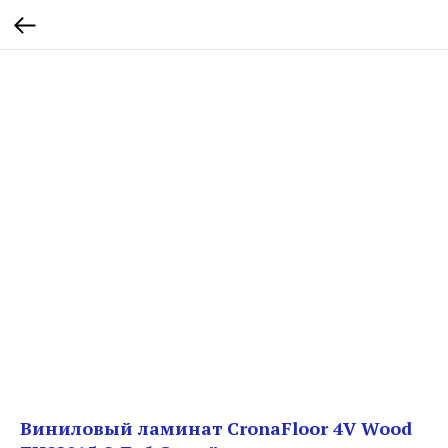
Виниловый ламинат CronaFloor 4V Wood