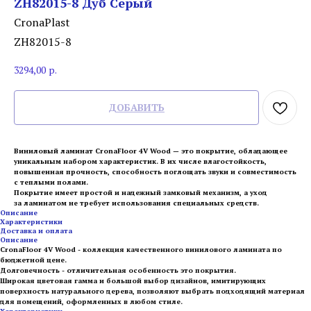
ZH82015-8 Дуб Серый
CronaPlast
ZH82015-8
3294,00
р.
ДОБАВИТЬ
Виниловый ламинат CronaFloor 4V Wood — это покрытие, обладающее
уникальным набором характеристик. В их числе влагостойкость,
повышенная прочность, способность поглощать звуки и совместимость
с теплыми полами.
Покрытие имеет простой и надежный замковый механизм, а уход
за ламинатом не требует использования специальных средств.
Описание
Характеристики
Доставка и оплата
Описание
CronaFloor 4V Wood - коллекция качественного винилового ламината по
бюджетной цене.
Долговечность - отличительная особенность это покрытия.
Широкая цветовая гамма и большой выбор дизайнов, имитирующих
поверхность натурального дерева, позволяют выбрать подходящий материал
для помещений, оформленных в любом стиле.