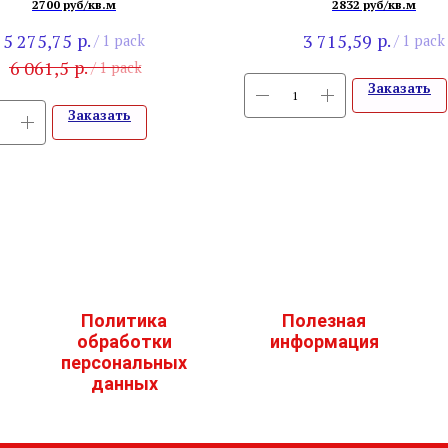
035-23
Румынский
2700 руб/кв.м
2832 руб/кв.м
р.
р.
5 275,75
3 715,59
/
1 pack
/
1 pack
р.
6 061,5
/
1 pack
Заказать
Заказать
Политика
Полезная
обработки
информация
персональных
данных