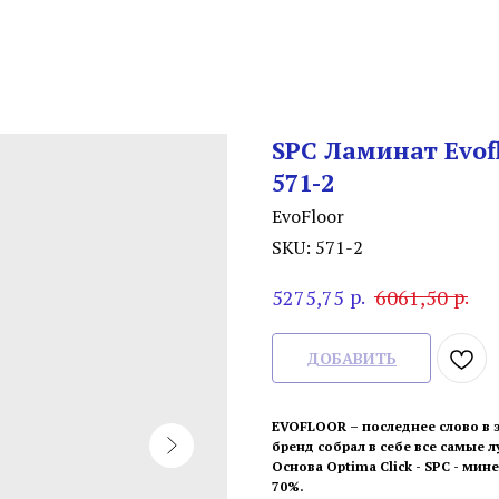
SPC Ламинат Evofl
571-2
EvoFloor
SKU:
571-2
р.
р.
5275,75
6061,50
ДОБАВИТЬ
EVOFLOOR – последнее слово в
бренд собрал в себе все самые 
Основа Optima Click - SPC - мин
70%.