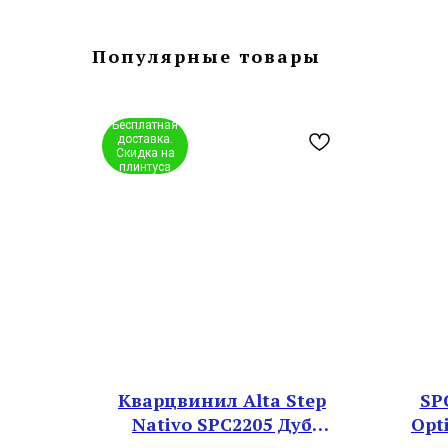
Популярные товары
Бесплатная
доставка.
Скидка на
плинтуса
Кварцвинил Alta Step
SP
Nativo SPC2205 Дуб
Opt