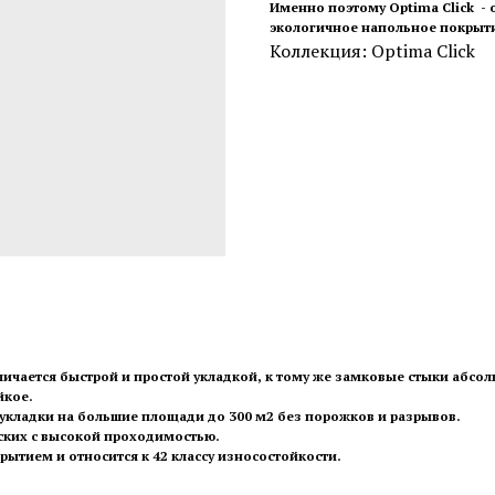
Именно поэтому Optima Click -
экологичное напольное покрыт
Коллекция: Optima Click
тличается быстрой и простой укладкой, к тому же замковые стыки абсо
йкое.
кладки на большие площади до 300 м2 без порожков и разрывов.
ских с высокой проходимостью.
ытием и относится к 42 классу износостойкости.