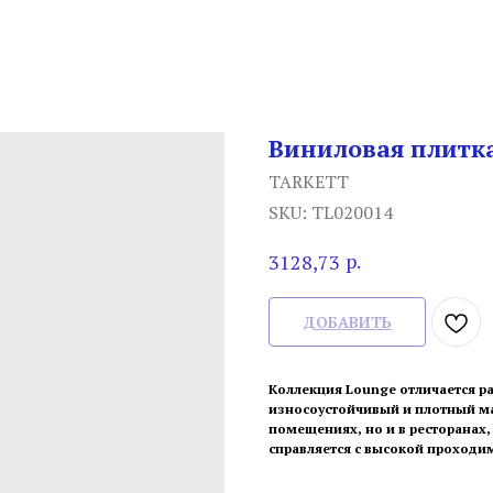
Виниловая плитка
TARKETT
SKU:
TL020014
р.
3128,73
ДОБАВИТЬ
Коллекция Lounge отличается р
износоустойчивый и плотный ма
помещениях, но и в ресторанах,
справляется с высокой проходи