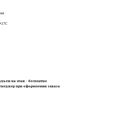
ная
 +27С
одъем на этаж - бесплатно
менеджер при оформлении заказа