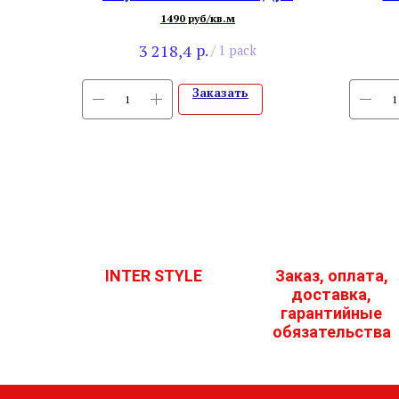
Дженне
1490 руб/кв.м
р.
3 218,4
/
1 pack
Заказать
INTER STYLE
Заказ, оплата,
доставка,
гарантийные
обязательства