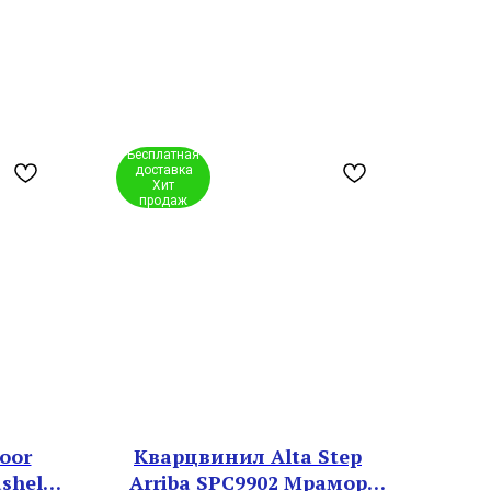
Бесплатная
доставка
Хит
продаж
oor
Кварцвинил Alta Step
shell
Arriba SPC9902 Мрамор