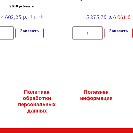
520-5
2050 руб/кв.м
р.
р.
4 602,25
5 275,75
6 061,5
/
1 pack
Заказать
Заказать
Политика
Полезная
обработки
информация
персональных
данных