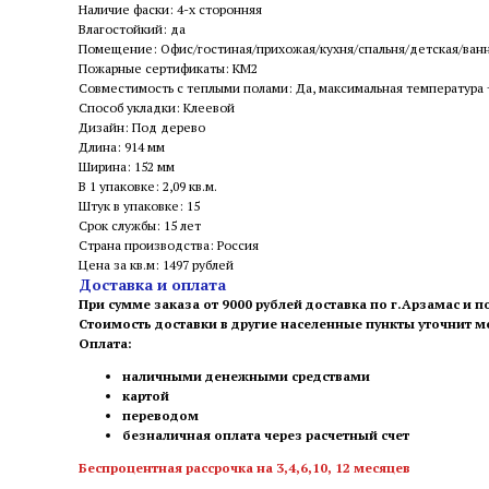
Наличие фаски: 4-х сторонняя
Влагостойкий: да
Помещение: Офис/гостиная/прихожая/кухня/спальня/детская/ван
Пожарные сертификаты: КМ2
Совместимость с теплыми полами: Да, максимальная температура
Способ укладки: Клеевой
Дизайн: Под дерево
Длина: 914 мм
Ширина: 152 мм
В 1 упаковке: 2,09 кв.м.
Штук в упаковке: 15
Срок службы: 15 лет
Страна производства: Россия
Цена за кв.м: 1497 рублей
Доставка и оплата
При сумме заказа от 9000 рублей доставка по г.Арзамас и п
Стоимость доставки в другие населенные пункты уточнит 
Оплата:
наличными денежными средствами
картой
переводом
безналичная оплата через расчетный счет
Беспроцентная рассрочка на 3,4,6,10, 12 месяцев