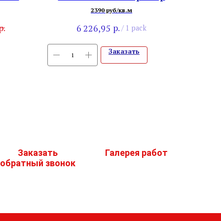
серый
2390 руб/кв.м
р.
р.
6 226,95
/
1 pack
Заказать
Заказать
Галерея работ
обратный звонок