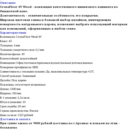
Описание
CronaFloor 4V Wood - коллекция качественного винилового ламината по
бюджетной цене.
Долговечность - отличительная особенность это покрытия.
Широкая цветовая гамма и большой выбор дизайнов, имитирующих
поверхность натурального дерева, позволяют выбрать подходящий материал
для помещений, оформленных в любом стиле.
Характеристики
Коллекция: CronaFloor Wood 4V
Класс: 43
Толщина: 4 мм
Толщина защитного слоя: 0,5 мм
Наличие фаски: 4V
Влагостойкий: водостойкий
Помещение: Офис/гостиная/прихожая/кухня/спальня/детская/ванная
Пожарные сертификаты: КМ2
Совместимость с теплыми полами: Да, максимальная температура +27С
Способ укладки: Замковый
Дизайн: Под дерево
Подложка: отсутствует встроенная
Длина: 1200 мм
Ширина: 180 мм
В 1 упаковке: 2,16 кв.м.
Штук в упаковке: 10
Срок службы: 20 лет
Страна производства: Россия
Цена за кв.м: 1525 рублей
Доставка и оплата
При сумме заказа от 9000 рублей доставка по г.Арзамас и подъем на этаж -
бесплатно