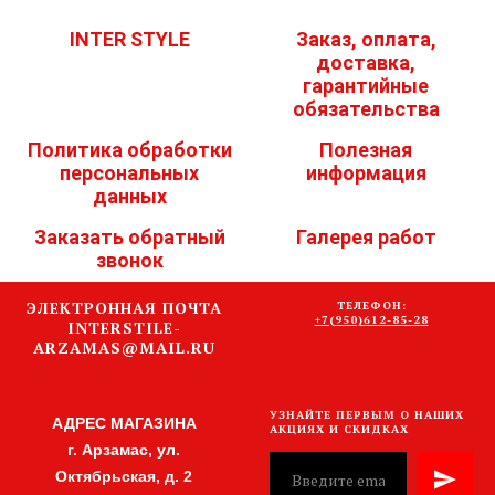
INTER STYLE
Заказ, оплата,
доставка,
гарантийные
обязательства
Политика обработки
Полезная
персональных
информация
данных
Заказать обратный
Галерея работ
звонок
ЭЛЕКТРОННАЯ ПОЧТА
ТЕЛЕФОН:
+7(950)612-85-28
INTERSTILE-
ARZAMAS@MAIL.RU
УЗНАЙТЕ ПЕРВЫМ О НАШИХ
АДРЕС МАГАЗИНА
АКЦИЯХ И СКИДКАХ
г. Арзамас, ул.
Октябрьская, д. 2