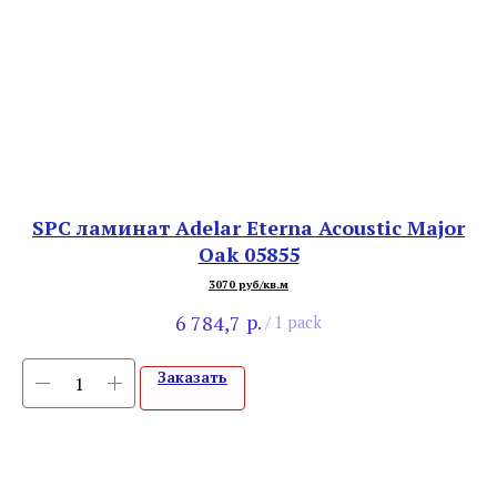
c
SPC ламинат Adelar Eterna Acoustic Major
В
Oak 05855
3070 руб/кв.м
р.
6 784,7
/
1 pack
Заказать