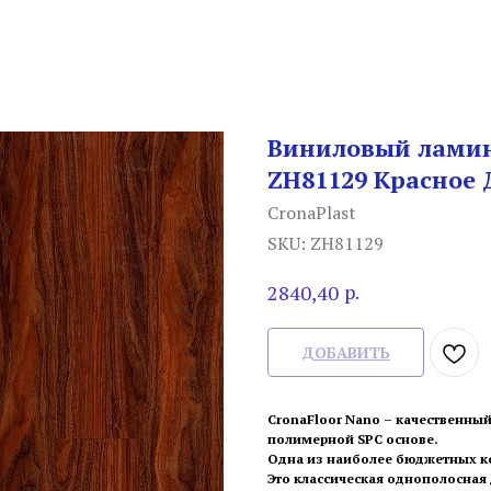
Виниловый ламин
ZH81129 Красное 
CronaPlast
SKU:
ZH81129
р.
2840,40
ДОБАВИТЬ
CronaFloor Nano – качественны
полимерной SPC основе.
Одна из наиболее бюджетных к
Это классическая однополосная 