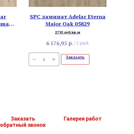
ar
SPC ламинат Adelar Eterna
apman
Major Oak 05829
2795 руб/кв.м
р.
6 176,95
/
1 pack
Заказать
Заказать
Галерея работ
обратный звонок