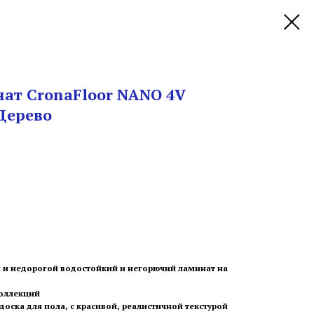
ат CronaFloor NANO 4V
Дерево
й и недорогой водостойкий и негорючий ламинат на
оллекций
доска для пола, с красивой, реалистичной текстурой