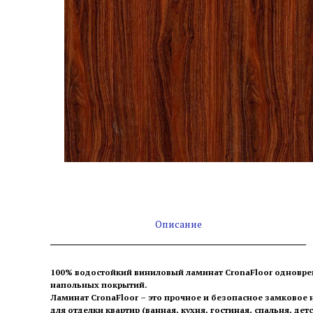
Описание
100% водостойкий виниловый ламинат CronaFloor одновре
напольных покрытий.
Ламинат CronaFloor – это прочное и безопасное замковое
для отделки квартир (ванная, кухня, гостиная, спальня, де