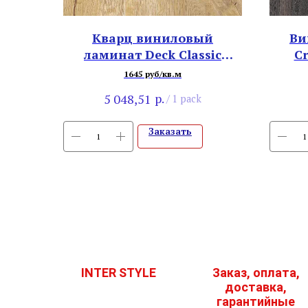
Кварц виниловый
Ви
ламинат Deck Classic
C
SPC011652 Дуб Кавказский
ZH
1645 руб/кв.м
р.
5 048,51
/
1 pack
Заказать
INTER STYLE
Заказ, оплата,
доставка,
гарантийные