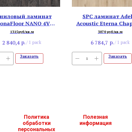
ниловый ламинат
SPC ламинат Adel
ronaFloor NANO 4V
Acoustic Eterna Ch
81112 Дуб Мореный
Oak 05321
1315руб/кв.м
3070 руб/кв.м
р.
р.
2 840,4
6 784,7
/
1 pack
/
1 pack
Заказать
Заказать
Политика
Полезная
обработки
информация
персональных