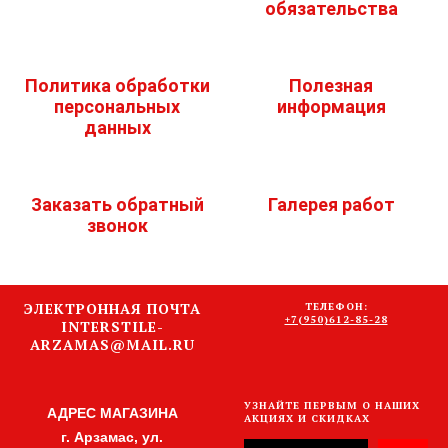
обязательства
Политика обработки
Полезная
персональных
информация
данных
Заказать обратный
Галерея работ
звонок
ЭЛЕКТРОННАЯ ПОЧТА
ТЕЛЕФОН:
+7(950)612-85-28
INTERSTILE-
ARZAMAS@MAIL.RU
УЗНАЙТЕ ПЕРВЫМ О НАШИХ
АДРЕС МАГАЗИНА
АКЦИЯХ И СКИДКАХ
г. Арзамас, ул.