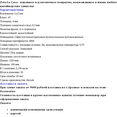
Zeta La Casa - надежное и долговечное покрытие, воплощающее в жизнь любые
дизайнерские замыслы
Характеристики
Коллекция: La Casa
Класс: 43
Толщина: 4 мм
Толщина защитного слоя: 0,3 мм
Наличие фаски: 4-х сторонняя
Влагостойкий: водостойкий
Помещение: Офис/гостиная/прихожая/кухня/спальня/детская/ванная
Пожарные сертификаты: КМ2
Совместимость с теплыми полами: Да, максимальная температура +27С
Способ укладки: Замковый
Дизайн: Под дерево
Подложка: отсутствует встроенная
Длина: 1220 мм
Ширина: 180 мм
В 1 упаковке: 2,196 кв.м.
Штук в упаковке: 10
Срок службы: 20 лет
Страна производства: Китай
Доставка и оплата
При сумме заказа от 9000 рублей доставка по г.Арзамас и подъем на этаж -
бесплатно
Стоимость доставки в другие населенные пункты уточнит менеджер при
оформлении заказа
Оплата:
наличными денежными средствами
картой