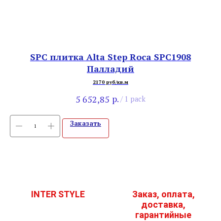
SPC плитка Alta Step Roca SPC1908
В
Палладий
2170 руб/кв.м
р.
5 652,85
/
1 pack
Заказать
INTER STYLE
Заказ, оплата,
доставка,
гарантийные