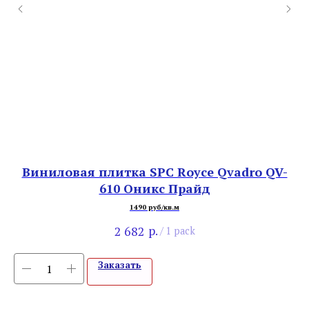
уб
Виниловая плитка SPC Royce Qvadro QV-
В
610 Оникс Прайд
1490 руб/кв.м
р.
2 682
/
1 pack
Заказать