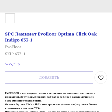
SPC Ламинат Evofloor Optima Click Оak
Indigo 633-1
EvoFloor
SKU:
633-1
5275,75
р.
ДОБАВИТЬ
EVOFLOOR – последнее слово в эволюции виниловых напольных
покрытий. Этот новый бренд собрал в себе все самые лучшие и
современные технологии.
Основа Optima Click - SPC - минеральная (каменная) крошка. Этого
композита в составе 70%.
Именно поэтому Optima Click - очень прочное, износоустойчивое и