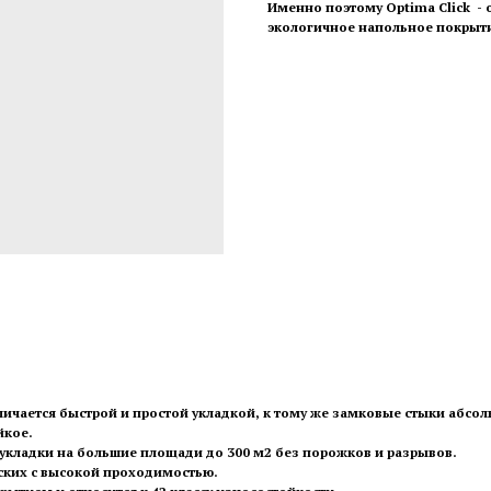
Именно поэтому Optima Click -
экологичное напольное покрыт
тличается быстрой и простой укладкой, к тому же замковые стыки абсо
йкое.
кладки на большие площади до 300 м2 без порожков и разрывов.
ских с высокой проходимостью.