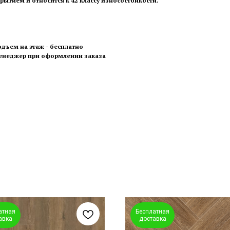
ытием и относится к 42 классу износостойкости.
одъем на этаж - бесплатно
менеджер при оформлении заказа
атная
Бесплатная
авка
доставка