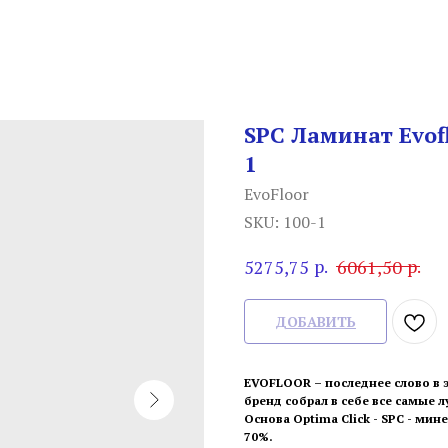
SPC Ламинат Evofl
1
EvoFloor
SKU:
100-1
р.
р.
5275,75
6061,50
ДОБАВИТЬ
EVOFLOOR – последнее слово в
бренд собрал в себе все самые 
Основа Optima Click - SPC - мин
70%.