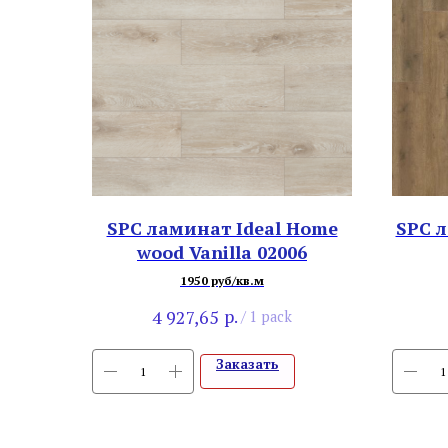
SPC ламинат Ideal Home
SPC л
wood Vanilla 02006
1950 руб/кв.м
р.
4 927,65
/
1 pack
Заказать