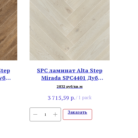
Step
SPC ламинат Alta Step
уб
Mirada SPC4401 Дуб
Сибирский
2832 руб/кв.м
р.
3 715,59
/
1 pack
Заказать