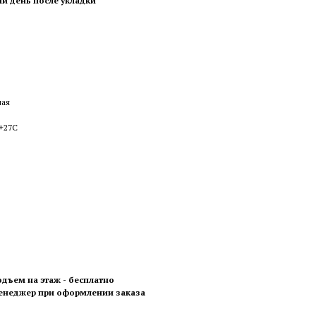
ый день после укладки
ная
 +27С
одъем на этаж - бесплатно
менеджер при оформлении заказа