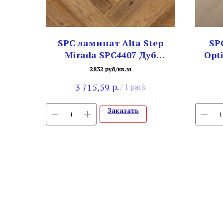
SPC ламинат Alta Step
SP
Mirada SPC4407 Дуб
Opt
Австрийский
2832 руб/кв.м
р.
3 715,59
/
1 pack
Заказать