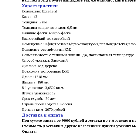
Ваш пол всегда будет выглядеть так же отлично, как в перв
Характеристики
Коллекция: Excellent
Класс: 43
Толщина: 5 мм
Толщина защитного слоя: 0,5 мм
Наличие фаски: микро-фаска
Влагостойкий: водостойкий
Помещение: Офис/гостиная/прихожая/кухня/спальня/детская/ван
Пожарные сертификаты: КМ2
Совместимость с теплыми полами: Да, максимальная температура
Способ укладки: Замковый
Дизайн: Под дерево
Подложка: встроенная IXPE
Длина: 1218 мм
Ширина: 180 мм
В 1 упаковке: 2,6309 кв.м.
Штук в упаковке: 12
Срок службы: 20 лет
Страна производства: Россия
Цена за кв.м: 2070 рублей
Доставка и оплата
При сумме заказа от 9000 рублей доставка по г.Арзамас и п
Стоимость доставки в другие населенные пункты уточнит 
Оплата: