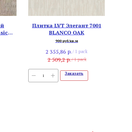
ый
Плитка LVT Элегант 7001
sic
BLANCO OAK
нский
900 руб/кв.м
р.
2 355,86
/
1 pack
р.
2 509,2
/
1 pack
Заказать