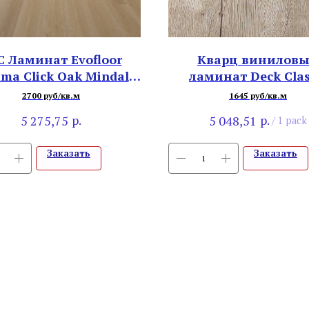
C Ламинат Evofloor
Кварц винилов
ima Click Оak Mindal
ламинат Deck Clas
574-2
SPC011651 Дуб Сая
2700 руб/кв.м
1645 руб/кв.м
р.
р.
5 275,75
5 048,51
/
1 pack
Заказать
Заказать