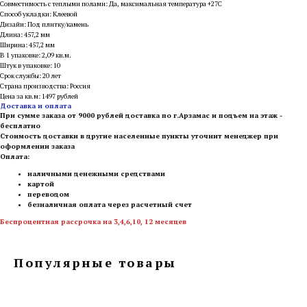
Совместимость с теплыми полами: Да, максимальная температура +27С
Способ укладки: Клеевой
Дизайн: Под плитку/камень
Длина: 457,2 мм
Ширина: 457,2 мм
В 1 упаковке: 2,09 кв.м.
Штук в упаковке: 10
Срок службы: 20 лет
Страна производства: Россия
Цена за кв.м: 1497 рублей
Доставка и оплата
При сумме заказа от 9000 рублей доставка по г.Арзамас и подъем на этаж -
бесплатно
Стоимость доставки в другие населенные пункты уточнит менеджер при
оформлении заказа
Оплата:
наличными денежными средствами
картой
переводом
безналичная оплата через расчетный счет
Беспроцентная рассрочка на 3,4,6,10, 12 месяцев
Популярные товары