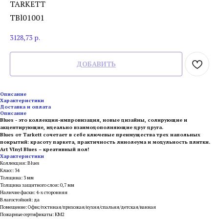
TARKETT
TBl01001
3128,73
р.
ДОБАВИТЬ
Описание
Характеристики
Доставка и оплата
Описание
Blues - это коллекция-импровизация, новые дизайны, солирующие и
акцентирующие, идеально взаимодополняющие друг друга.
Blues от Tarkett сочетает в себе ключевые преимущества трех напольных
покрытий: красоту паркета, практичность линолеума и модульность плитки.
Art VInyl Blues – креативный пол!
Характеристики
Коллекция: Blues
Класс: 34
Толщина: 3 мм
Толщина защитного слоя: 0,7 мм
Наличие фаски: 4-х сторонняя
Влагостойкий: да
Помещение: Офис/гостиная/прихожая/кухня/спальня/детская/ванная
Пожарные сертификаты: КМ2