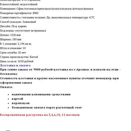
Влагостойкий: водостойкий
Помещение: Офис/гостиная/прихожая/кухня/спальня/детская/ванная
Пожарные сертификаты: КМ2
Совместимость с теплыми полами: Да, максимальная температура +27С
Способ укладки: Замковый
Дизайн: Под дерево
Подложка: отсутствует встроенная
Длина: 1220 мм
Ширина: 180 мм
В 1 упаковке: 2,196 кв.м.
Штук в упаковке: 10
Срок службы: 20 лет
Страна производства: Китай
Цена за кв.м: 1850 рублей
Доставка и оплата
При сумме заказа от 9000 рублей доставка по г.Арзамас и подъем на этаж -
бесплатно
Стоимость доставки в другие населенные пункты уточнит менеджер при
оформлении заказа
Оплата:
наличными денежными средствами
картой
переводом
безналичная оплата через расчетный счет
Беспроцентная рассрочка на 3,4,6,10, 12 месяцев