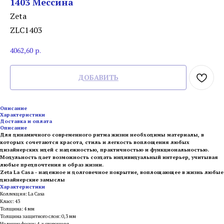
1403 Мессина
Zeta
ZLC1403
4062,60
р.
ДОБАВИТЬ
Описание
Характеристики
Доставка и оплата
Описание
Для динамичного современного ритма жизни необходимы материалы, в
которых сочетаются красота, стиль и легкость воплощения любых
дизайнерских идей с надежностью, практичностью и функциональностью.
Модульность дает возможность создать индивидуальный интерьер, учитывая
любые предпочтения и образ жизни.
Zeta La Casa - надежное и долговечное покрытие, воплощающее в жизнь любые
дизайнерские замыслы
Характеристики
Коллекция: La Casa
Класс: 43
Толщина: 4 мм
Толщина защитного слоя: 0,3 мм
Наличие фаски: 4-х сторонняя