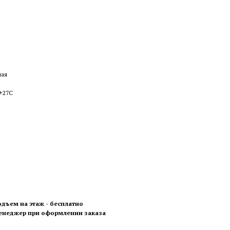
ная
 +27С
одъем на этаж - бесплатно
менеджер при оформлении заказа