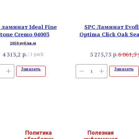
 ламинат Ideal Fine
SPC Ламинат Evofl
tone Cremo 04003
Optima Click Оak Sea
520-5
2050 руб/кв.м
р.
р.
4 313,2
5 275,75
6 061,5
/
1 pack
Заказать
Заказать
Политика
Полезная