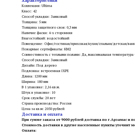
Характеристики
Коллекция: Ultima
Класс: 42
Способ укладки: Замковый
Толщина: 5 мм
Толщина защитного слоя: 0,3 мм
Наличие фаски: 4-х сторонняя
Влагостойкий: водостойкий
Помещение: Офис/гостиная/прихожая/кухня/спальня/детская/ван
Пожарные сертификаты: КМ2
Совместимость с теплыми полами: Да, максимальная температура
Способ укладки: Замковый
Дизайн: Под дерево
Подложка: встроенная IXPE
Длина: 1200 мм
Ширина: 180 мм
В 1 упаковке: 2,16 кв.м.
Штук в упаковке: 10
Срок службы: 20 лет
Страна производства: Россия
Цена за кв.м: 2050 рублей
Доставка и оплата
При сумме заказа от 9000 рублей доставка по г.Арзамас и п
Стоимость доставки в другие населенные пункты уточнит 
Оплата: