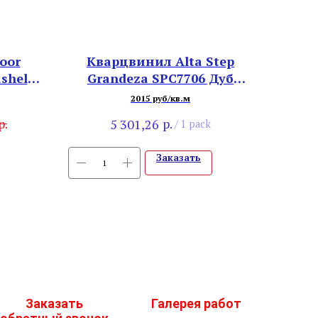
oor
Кварцвинил Alta Step
shell
Grandeza SPC7706 Дуб
Солнечный
2015 руб/кв.м
р.
р.
5 301,26
/
1 pack
Заказать
Заказать
Галерея работ