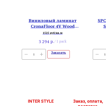
Виниловый ламинат
SPC
CronaFloor 4V Wood
S
BD2771-5 Дуб Атланта
1525 руб/кв.м
р.
3 294
/
1 pack
Заказать
INTER STYLE
Заказ, оплата,