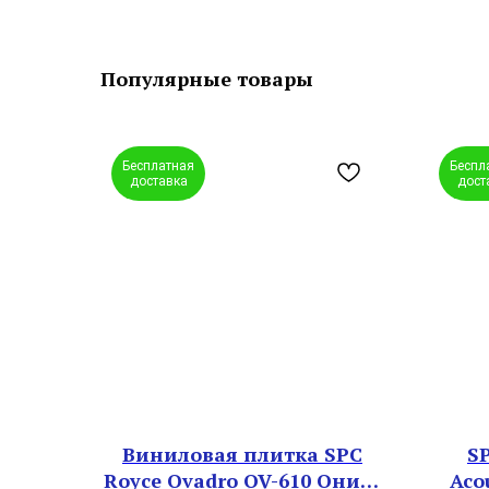
Популярные товары
Бесплатная
Беспл
доставка
дост
Виниловая плитка SPC
S
Royce Qvadro QV-610 Оникс
Aco