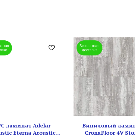
атная
Бесплатная
авка
доставка
PC ламинат Adelar
Виниловый лами
ustic Eterna Acoustic
CronaFloor 4V Sto