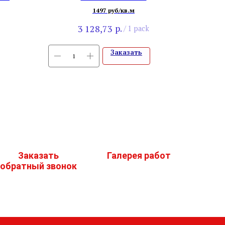
н
1497 руб/кв.м
р.
3 128,73
/
1 pack
Заказать
Заказать
Галерея работ
обратный звонок