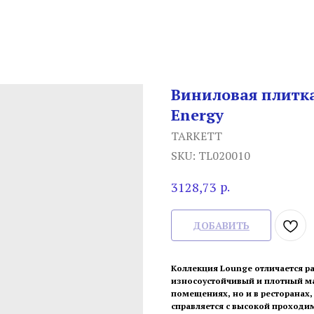
Виниловая плитка
Energy
TARKETT
SKU:
TL020010
р.
3128,73
ДОБАВИТЬ
Коллекция Lounge отличается р
износоустойчивый и плотный ма
помещениях, но и в ресторанах,
справляется с высокой проходи