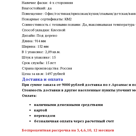
Наличие фаски: 4-х сторонняя
Влагостойкий: да
Помещение: Офис/гостиная/прихожая/кухня/спальня/детская/ван
Пожарные сертификаты: КМ2
Совместимость с теплыми полами: Да, максимальная температура
Способ укладки: Клеевой
Дизайн: Под дерево
Длина: 914 мм
Ширина: 152 мм
В 1 упаковке: 2,09 кв.м.
Штук в упаковке: 15
Срок службы: 15 лет
Страна производства: Россия
Цена за кв.м: 1497 рублей
Доставка и оплата
При сумме заказа от 9000 рублей доставка по г.Арзамас и п
Стоимость доставки в другие населенные пункты уточнит 
Оплата:
наличными денежными средствами
картой
переводом
безналичная оплата через расчетный счет
Беспроцентная рассрочка на 3,4,6,10, 12 месяцев