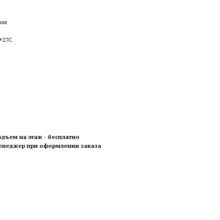
ная
 +27С
одъем на этаж - бесплатно
менеджер при оформлении заказа